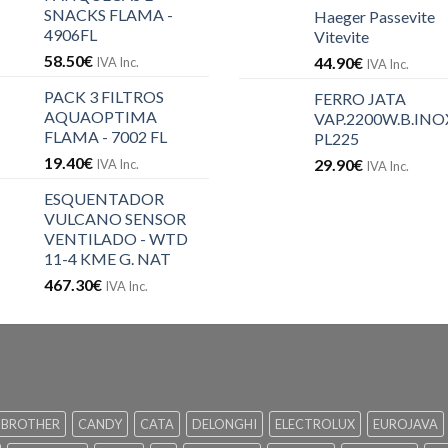
SNACKS FLAMA -
Haeger Passevite
4906FL
Vitevite
58.50
€
44.90
€
IVA Inc.
IVA Inc.
PACK 3 FILTROS
FERRO JATA
AQUAOPTIMA
VAP.2200W.B.INOX
FLAMA - 7002 FL
PL225
19.40
€
29.90
€
IVA Inc.
IVA Inc.
ESQUENTADOR
VULCANO SENSOR
VENTILADO - WTD
11-4 KME G. NAT
467.30
€
IVA Inc.
BROTHER
CANDY
CATA
DELONGHI
ELECTROLUX
EUROJAVA