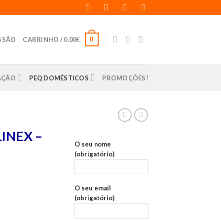
0
ESSÃO
CARRINHO /
0.00
€
LAÇÃO
PEQ DOMÉSTICOS
PROMOÇÕES!
INEX –
O seu nome
(obrigatório)
O seu email
(obrigatório)