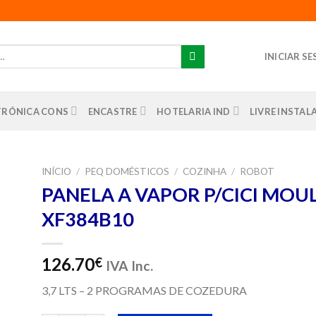
INICIAR S
TRÓNICA CONS
ENCASTRE
HOTELARIA IND
LIVRE INSTA
INÍCIO
/
PEQ DOMÉSTICOS
/
COZINHA
/
ROBOT
PANELA A VAPOR P/CICI MOUL
nar
XF384B10
us
os
126.70
€
IVA Inc.
3,7 LTS – 2 PROGRAMAS DE COZEDURA