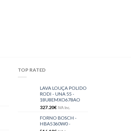
COZINHA
LIQUIDIFICADOR
BLEND & GO – L
52.60
€
IVA Inc.
TOP RATED
LAVA LOUÇA POLIDO
RODI - UNA 55 -
18U8EMXO678AO
327.20
€
IVA Inc.
FORNO BOSCH -
HBA5360W0 -