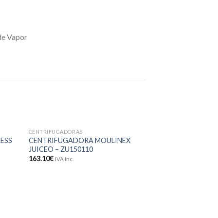
de Vapor
CENTRIFUGADORAS
onar
Adicionar
RESS
CENTRIFUGADORA MOULINEX
meus
aos meus
JUICEO – ZU150110
jos
desejos
163.10
€
IVA Inc.