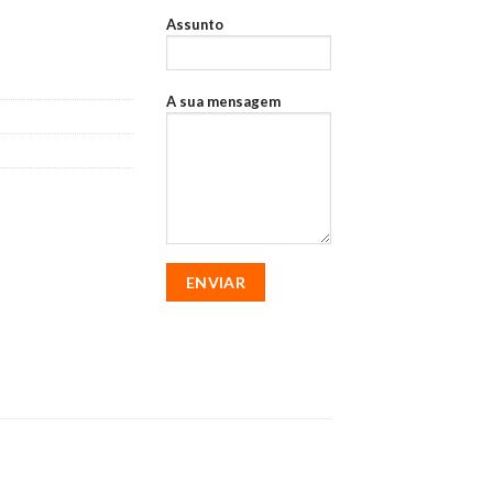
384B10
Assunto
A sua mensagem