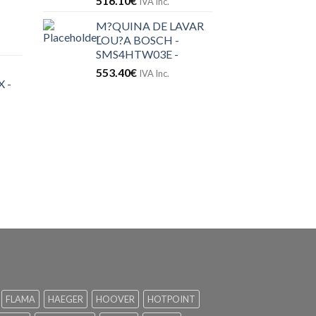
516.10
€
IVA Inc.
M?QUINA DE LAVAR
LOU?A BOSCH -
SMS4HTW03E -
553.40
€
IVA Inc.
 -
FLAMA
HAEGER
HOOVER
HOTPOINT