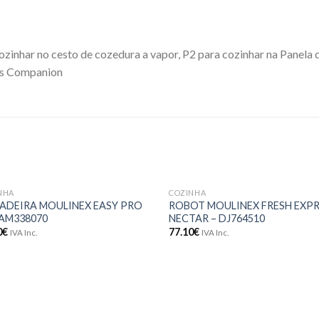
zinhar no cesto de cozedura a vapor, P2 para cozinhar na Panela 
ts Companion
NHA
COZINHA
Adicionar
Adici
TADEIRA MOULINEX EASY PRO
ROBOT MOULINEX FRESH EXP
aos meus
aos 
 AM338070
NECTAR – DJ764510
desejos
dese
0
€
77.10
€
IVA Inc.
IVA Inc.