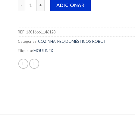
Quantidade de PANELA A VAPOR P/CICI MOULINEX - XF
ADICIONAR
REF:
13016661146128
Categorias:
COZINHA
,
PEQ DOMÉSTICOS
,
ROBOT
Etiqueta:
MOULINEX