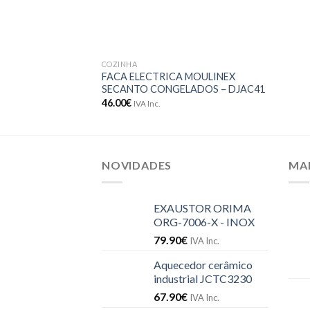
COZINHA
FACA ELECTRICA MOULINEX
SECANTO CONGELADOS – DJAC41
46.00
€
IVA Inc.
NOVIDADES
MA
EXAUSTOR ORIMA
ORG-7006-X - INOX
79.90
€
IVA Inc.
Aquecedor cerâmico
industrial JCTC3230
67.90
€
IVA Inc.