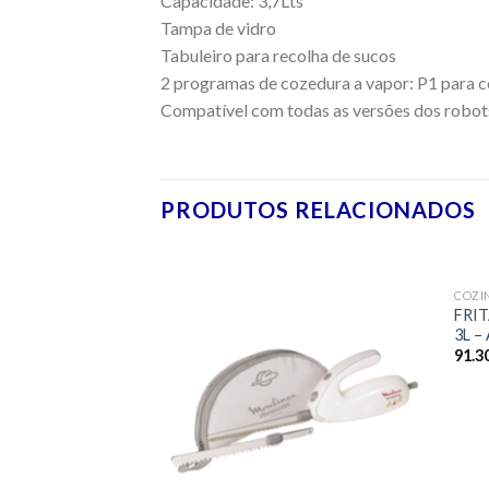
Capacidade: 3,7Lts
Tampa de vidro
Tabuleiro para recolha de sucos
2 programas de cozedura a vapor: P1 para co
Compatível com todas as versões dos robo
PRODUTOS RELACIONADOS
COZI
Adicionar
FRI
aos meus
3L –
desejos
91.3