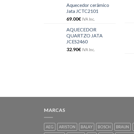
Aquecedor cerâmico
Jata JCTC2101
69.00
€
IVA Inc.
AQUECEDOR
QUARTZO JATA
JCES2460
32.90
€
IVA Inc.
MARCAS
AEG
ARISTON
BALAY
BOSCH
BRAUN