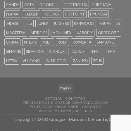
CANDY
CATA
DELONGHI
ELECTROLUX
EUROJAVA
FLAMA
HAEGER
HOOVER
HOTPOINT
HYUNDAI
INDESIT
jata
JUNEX
JUNKERS
KENWOOD
KRUPS
LG
MAGEFESA
MEIRELES
MOULINEX
NAPOFIX
ORBEGOZO
ORIMA
PHILIPS
POLTI
RODI
ROWENTA
SAMSUNG
SIEMENS
SILAMPOS
STARLUX
TAURUS
TEFAL
TEKA
UFESA
VULCANO
WHIRLPOOL
ZANUSSI
ZEUS
NOTÍCIAS
CONTATOS
TERMOS E CONDIÇÕES DE COMERCIALIZAÇÃO
POLÍTICA DE PRIVACIDADE
GARANTIA
LIVRO DE RECLAMAÇÕES
R. A. L.
Copyright 2026 ©
Cinogaz - Marques & Vicente, Lda.