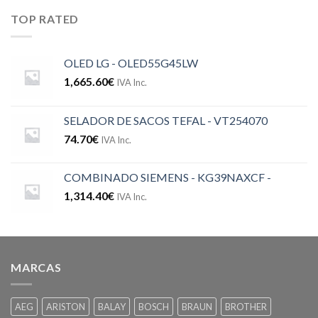
TOP RATED
OLED LG - OLED55G45LW
1,665.60
€
IVA Inc.
SELADOR DE SACOS TEFAL - VT254070
74.70
€
IVA Inc.
COMBINADO SIEMENS - KG39NAXCF -
1,314.40
€
IVA Inc.
MARCAS
AEG
ARISTON
BALAY
BOSCH
BRAUN
BROTHER