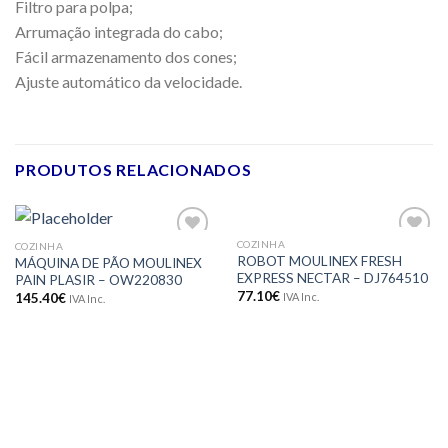
Filtro para polpa;
Arrumação integrada do cabo;
Fácil armazenamento dos cones;
Ajuste automático da velocidade.
PRODUTOS RELACIONADOS
COZINHA
COZINHA
Adicionar
Adicionar
ROBOT MOULINEX FRESH
MÁQUINA DE PÃO MOULINEX
aos meus
aos meus
EXPRESS NECTAR – DJ764510
PAIN PLASIR – OW220830
desejos
desejos
77.10
€
IVA Inc.
145.40
€
IVA Inc.