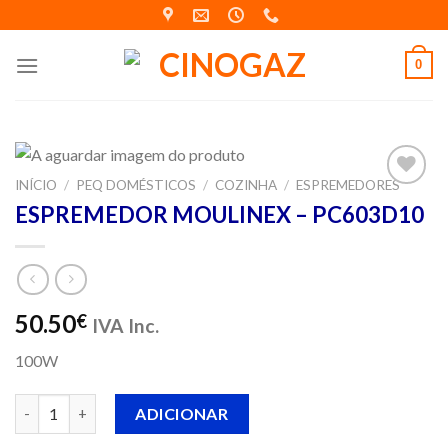
Skip
to
content
0
INÍCIO
/
PEQ DOMÉSTICOS
/
COZINHA
/
ESPREMEDORES
Adicionar
ESPREMEDOR MOULINEX – PC603D10
aos meus
desejos
50.50
€
IVA Inc.
100W
Quantidade de ESPREMEDOR MOULINEX - PC603D10
ADICIONAR