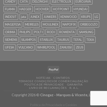
CANDY
CATA
DELONGHI
ELECTROLUX
EUROJAVA
FLAMA
HAEGER
HOOVER
HOTPOINT
HYUNDAI
INDESIT
jata
JUNEX
JUNKERS
KENWOOD
KRUPS
LG
MAGEFESA
MEIRELES
MOULINEX
NAPOFIX
ORBEGOZO
ORIMA
PHILIPS
POLTI
RODI
ROWENTA
SAMSUNG
SIEMENS
SILAMPOS
STARLUX
TAURUS
TEFAL
TEKA
UFESA
VULCANO
WHIRLPOOL
ZANUSSI
ZEUS
NOTÍCIAS
CONTATOS
TERMOS E CONDIÇÕES DE COMERCIALIZAÇÃO
POLÍTICA DE PRIVACIDADE
GARANTIA
LIVRO DE RECLAMAÇÕES
R. A. L.
Copyright 2026 ©
Cinogaz - Marques & Vicente, Lda.
Política de Privacidade e Cookies