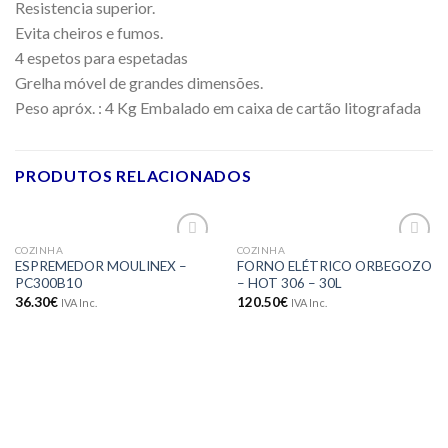
Resistencia superior.
Evita cheiros e fumos.
4 espetos para espetadas
Grelha móvel de grandes dimensões.
Peso apróx. : 4 Kg Embalado em caixa de cartão litografada
PRODUTOS RELACIONADOS
COZINHA
COZINHA
Adicionar
Adicionar
ESPREMEDOR MOULINEX –
FORNO ELÉTRICO ORBEGOZO
aos meus
aos meus
PC300B10
– HOT 306 – 30L
desejos
desejos
36.30
€
120.50
€
IVA Inc.
IVA Inc.