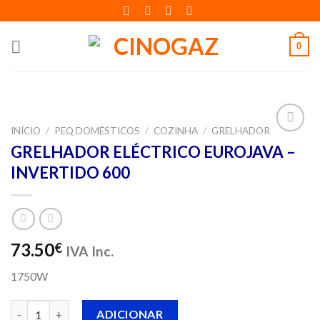
Skip
to
content
0
INÍCIO
/
PEQ DOMÉSTICOS
/
COZINHA
/
GRELHADOR
Adicionar
GRELHADOR ELÉCTRICO EUROJAVA –
aos meus
INVERTIDO 600
desejos
73.50
€
IVA Inc.
1750W
Quantidade de GRELHADOR ELÉCTRICO EUROJAVA - INVERTID
ADICIONAR