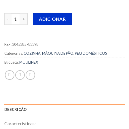
Quantidade de MÁQUINA DE PÃO MOULINEX PAIN PLASIR - O
ADICIONAR
REF:
3045385783398
Categorias:
COZINHA
,
MÁQUINA DE PÃO
,
PEQ DOMÉSTICOS
Etiqueta:
MOULINEX
DESCRIÇÃO
Características: