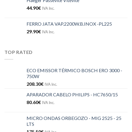
Haeger Passevite Vitevite
44.90
€
IVA Inc.
FERRO JATA VAP.2200W.B.INOX -PL225
29.90
€
IVA Inc.
TOP RATED
ECO EMISSOR TÉRMICO BOSCH ERO 3000 -
750W
208.30
€
IVA Inc.
APARADOR CABELO PHILIPS - HC7650/15
80.60
€
IVA Inc.
MICRO ONDAS ORBEGOZO - MIG 2525 - 25
LTS
175.50
€
IVA Inc.