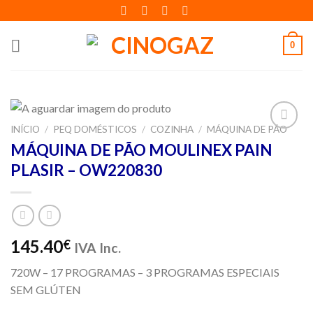
Skip
to
content
0
INÍCIO
/
PEQ DOMÉSTICOS
/
COZINHA
/
MÁQUINA DE PÃO
Adicionar
MÁQUINA DE PÃO MOULINEX PAIN
aos meus
PLASIR – OW220830
desejos
145.40
€
IVA Inc.
720W – 17 PROGRAMAS – 3 PROGRAMAS ESPECIAIS
SEM GLÚTEN