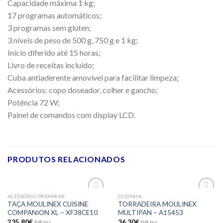
Capacidade máxima 1 kg;
17 programas automáticos;
3 programas sem glúten;
3 níveis de peso de 500 g, 750 g e 1 kg;
Início diferido até 15 horas;
Livro de receitas incluído;
Cuba antiaderente amovível para facilitar limpeza;
Acessórios: copo doseador, colher e gancho;
Potência 72 W;
Painel de comandos com display LCD.
PRODUTOS RELACIONADOS
ACESSÓRIO PREPARAR
COZINHA
Adicionar
Adicionar
TAÇA MOULINEX CUISINE
TORRADEIRA MOULINEX
aos meus
aos meus
COMPANION XL – XF38CE10
MULTIPAN – A15453
desejos
desejos
235.80
€
36.30
€
IVA Inc.
IVA Inc.