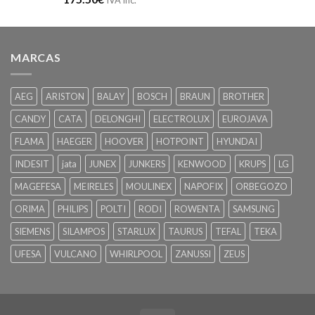
MARCAS
AEG
ARISTON
BALAY
BOSCH
BRAUN
BROTHER
CANDY
CATA
DELONGHI
ELECTROLUX
EUROJAVA
FLAMA
HAEGER
HOOVER
HOTPOINT
HYUNDAI
INDESIT
jata
JUNEX
JUNKERS
KENWOOD
KRUPS
LG
MAGEFESA
MEIRELES
MOULINEX
NAPOFIX
ORBEGOZO
ORIMA
PHILIPS
POLTI
RODI
ROWENTA
SAMSUNG
SIEMENS
SILAMPOS
STARLUX
TAURUS
TEFAL
TEKA
UFESA
VULCANO
WHIRLPOOL
ZANUSSI
ZEUS