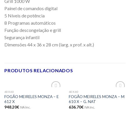
Grill 1000 W
Painel de comandos digital
5 Níveis de potência
8 Programas automáticos
Função descongelação e grill
Segurança infantil
Dimensões 44 x 36 x 28 cm (larg. x prof. x alt.)
PRODUTOS RELACIONADOS
60X60
60X60
Adicionar
Adicionar
FOGÃO MEIRELES MONZA – E
FOGÃO MEIRELES MONZA – M
aos meus
aos meus
612 X
610 X – G. NAT
desejos
desejos
948.20
€
636.70
€
IVA Inc.
IVA Inc.