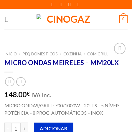
Skip
to
content
0
INÍCIO
/
PEQ DOMÉSTICOS
/
COZINHA
/
COM GRILL
Adicionar
MICRO ONDAS MEIRELES – MM20LX
aos meus
desejos
148.00
€
IVA Inc.
MICRO ONDAS/GRILL: 700/1000W – 20LTS – 5 NÍVEIS
POTÊNCIA – 8 PROG. AUTOMÁTICOS – INOX
Quantidade de MICRO ONDAS MEIRELES - MM20LX
ADICIONAR