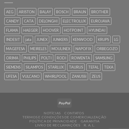
AEG
ARISTON
BALAY
BOSCH
BRAUN
BROTHER
CANDY
CATA
DELONGHI
ELECTROLUX
EUROJAVA
FLAMA
HAEGER
HOOVER
HOTPOINT
HYUNDAI
INDESIT
jata
JUNEX
JUNKERS
KENWOOD
KRUPS
LG
MAGEFESA
MEIRELES
MOULINEX
NAPOFIX
ORBEGOZO
ORIMA
PHILIPS
POLTI
RODI
ROWENTA
SAMSUNG
SIEMENS
SILAMPOS
STARLUX
TAURUS
TEFAL
TEKA
UFESA
VULCANO
WHIRLPOOL
ZANUSSI
ZEUS
NOTÍCIAS
CONTATOS
TERMOS E CONDIÇÕES DE COMERCIALIZAÇÃO
POLÍTICA DE PRIVACIDADE
GARANTIA
LIVRO DE RECLAMAÇÕES
R. A. L.