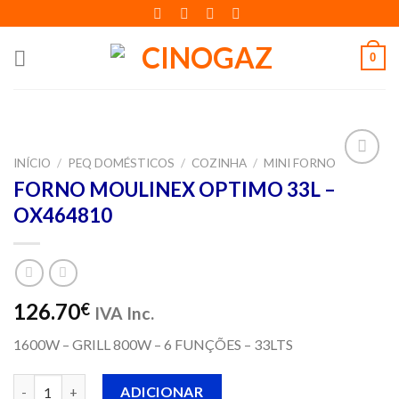
Skip
to
content
0
INÍCIO
/
PEQ DOMÉSTICOS
/
COZINHA
/
MINI FORNO
Adicionar
FORNO MOULINEX OPTIMO 33L –
aos meus
OX464810
desejos
126.70
€
IVA Inc.
1600W – GRILL 800W – 6 FUNÇÕES – 33LTS
Quantidade de FORNO MOULINEX OPTIMO 33L - OX464810
ADICIONAR