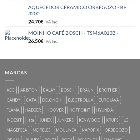
AQUECEDOR CERÂMICO ORBEGOZO - BP
3200
24.70
€
IVA Inc.
MOINHO CAFÉ BOSCH - TSM6A013B -
26.50
€
IVA Inc.
MARCAS
AEG
ARISTON
BALAY
BOSCH
BRAUN
BROTHER
CANDY
CATA
DELONGHI
ELECTROLUX
EUROJAVA
FLAMA
HAEGER
HOOVER
HOTPOINT
HYUNDAI
INDESIT
jata
JUNEX
JUNKERS
KENWOOD
KRUPS
LG
MAGEFESA
MEIRELES
MOULINEX
NAPOFIX
ORBEGOZO
ORIMA
PHILIPS
POLTI
RODI
ROWENTA
SAMSUNG