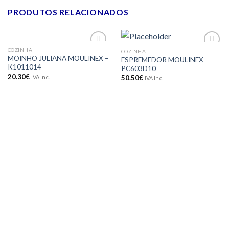
PRODUTOS RELACIONADOS
COZINHA
COZINHA
Adicionar
Adicionar
MOINHO JULIANA MOULINEX –
ESPREMEDOR MOULINEX –
aos meus
aos meus
K1011014
PC603D10
desejos
desejos
20.30
€
IVA Inc.
50.50
€
IVA Inc.