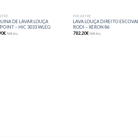
STRE
ENCASTRE
Adicionar
Adici
UINA DE LAVAR LOUÇA
LAVA LOUÇA DIREITO ESCOV
aos meus
aos 
POINT – HIC 3033 WLEG
RODI – XERON 86
desejos
dese
90
€
782.20
€
IVA Inc.
IVA Inc.