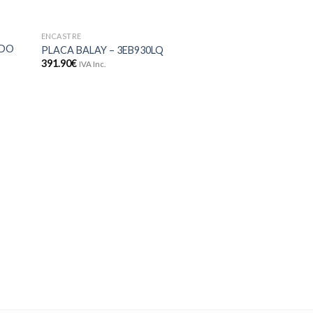
ENCASTRE
onar
Adicionar
ADO
PLACA BALAY – 3EB930LQ
meus
aos meus
391.90
€
IVA Inc.
jos
desejos
ENCASTRE
FORNO BALAY – 3
530.30
€
IVA Inc.