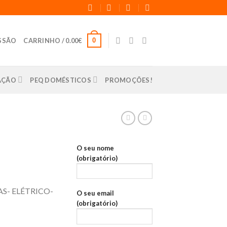
0
ESSÃO
CARRINHO /
0.00
€
LAÇÃO
PEQ DOMÉSTICOS
PROMOÇÕES!
O seu nome
(obrigatório)
S- ELÉTRICO-
O seu email
(obrigatório)