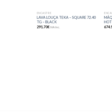
ENCASTRE
ENCA
Adicionar
LAVA LOUÇA TEKA – SQUARE 72.40
MÁQ
aos meus
TG – BLACK
HOT
desejos
291.70
€
674.
IVA Inc.