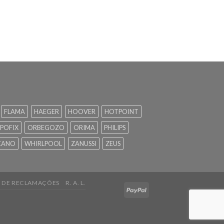
FLAMA
HAEGER
HOOVER
HOTPOINT
POFIX
ORBEGOZO
ORIMA
PHILIPS
CANO
WHIRLPOOL
ZANUSSI
ZEUS
O DE RECLAMAÇÕES
R. A. L.