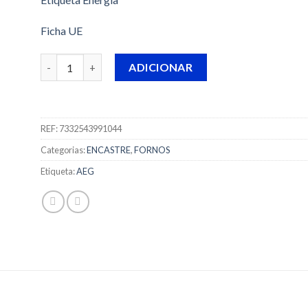
Ficha UE
Quantidade de FORNO AEG - BPE577161M
ADICIONAR
REF:
7332543991044
Categorias:
ENCASTRE
,
FORNOS
Etiqueta:
AEG