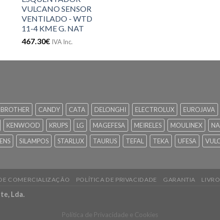
VULCANO SENSOR
VENTILADO - WTD
11-4 KME G. NAT
467.30
€
IVA Inc.
BROTHER
CANDY
CATA
DELONGHI
ELECTROLUX
EUROJAVA
KENWOOD
KRUPS
LG
MAGEFESA
MEIRELES
MOULINEX
NA
ENS
SILAMPOS
STARLUX
TAURUS
TEFAL
TEKA
UFESA
VUL
 DE COMERCIALIZAÇÃO
POLÍTICA DE PRIVACIDADE
GARANTIA
LIVR
te, Lda.
Política de Privacidade e Cookies