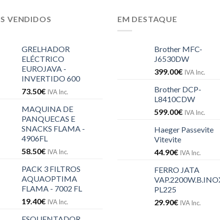
IS VENDIDOS
EM DESTAQUE
GRELHADOR
Brother MFC-
ELÉCTRICO
J6530DW
EUROJAVA -
399.00
€
IVA Inc.
INVERTIDO 600
Brother DCP-
73.50
€
IVA Inc.
L8410CDW
MAQUINA DE
599.00
€
IVA Inc.
PANQUECAS E
SNACKS FLAMA -
Haeger Passevite
4906FL
Vitevite
58.50
€
44.90
€
IVA Inc.
IVA Inc.
PACK 3 FILTROS
FERRO JATA
AQUAOPTIMA
VAP.2200W.B.INOX
FLAMA - 7002 FL
PL225
19.40
€
29.90
€
IVA Inc.
IVA Inc.
ESQUENTADOR