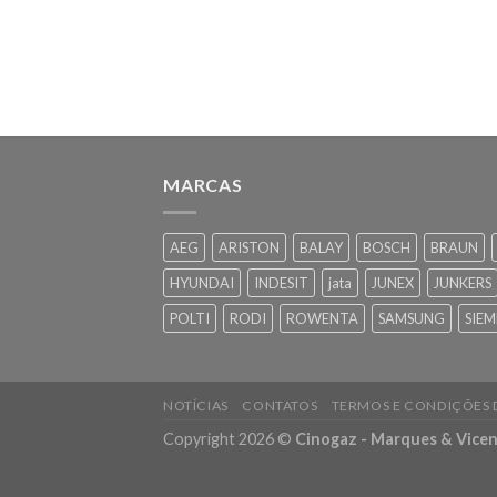
MARCAS
AEG
ARISTON
BALAY
BOSCH
BRAUN
HYUNDAI
INDESIT
jata
JUNEX
JUNKERS
POLTI
RODI
ROWENTA
SAMSUNG
SIEM
NOTÍCIAS
CONTATOS
TERMOS E CONDIÇÕES
Copyright 2026 ©
Cinogaz - Marques & Vicen