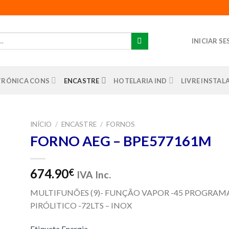
INICIAR S
TRÓNICA CONS
ENCASTRE
HOTELARIA IND
LIVRE INSTA
INÍCIO
/
ENCASTRE
/
FORNOS
FORNO AEG – BPE577161M
nar
us
os
674.90
€
IVA Inc.
MULTIFUNÕES (9)- FUNÇÃO VAPOR -45 PROGRAMA
PIRÓLITICO -72LTS – INOX
Etiqueta Energia