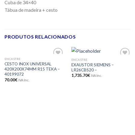
Cuba de 34×40
Tábua de madeira + cesto
PRODUTOS RELACIONADOS
ENCASTRE
ENCASTRE
Adicionar
Adicionar
CESTO INOX UNIVERSAL
EXAUSTOR SIEMENS –
aos meus
aos meus
420X200X74MM R15 TEKA –
LR26CBS20 –
desejos
desejos
40199072
1,735.70
€
IVA Inc.
70.00
€
IVA Inc.