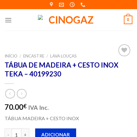
Skip
to
content
0
INÍCIO
/
ENCASTRE
/
LAVA LOUÇAS
Adicionar
TÁBUA DE MADEIRA + CESTO INOX
aos meus
TEKA – 40199230
desejos
70.00
€
IVA Inc.
TÁBUA MADEIRA + CESTO INOX
Quantidade de TÁBUA DE MADEIRA + CESTO INOX TEKA - 4019
ADICIONAR