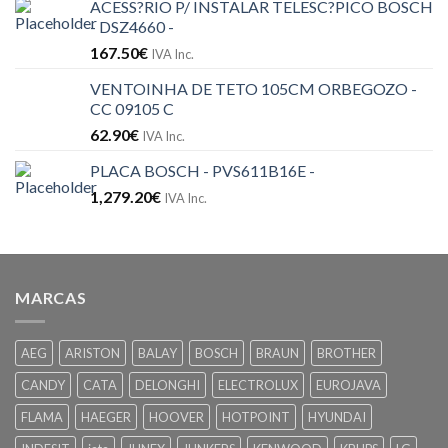
ACESS?RIO P/ INSTALAR TELESC?PICO BOSCH
- DSZ4660 -
167.50
€
IVA Inc.
VENTOINHA DE TETO 105CM ORBEGOZO -
CC 09105 C
62.90
€
IVA Inc.
PLACA BOSCH - PVS611B16E -
1,279.20
€
IVA Inc.
MARCAS
AEG
ARISTON
BALAY
BOSCH
BRAUN
BROTHER
CANDY
CATA
DELONGHI
ELECTROLUX
EUROJAVA
FLAMA
HAEGER
HOOVER
HOTPOINT
HYUNDAI