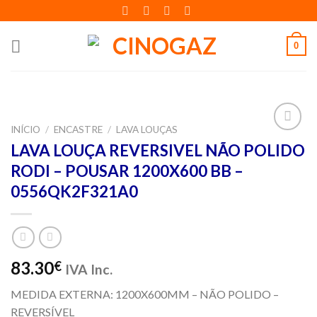
Skip
to
content
0
INÍCIO
/
ENCASTRE
/
LAVA LOUÇAS
Adicionar
LAVA LOUÇA REVERSIVEL NÃO POLIDO
aos meus
RODI – POUSAR 1200X600 BB –
desejos
0556QK2F321A0
83.30
€
IVA Inc.
MEDIDA EXTERNA: 1200X600MM – NÃO POLIDO –
REVERSÍVEL