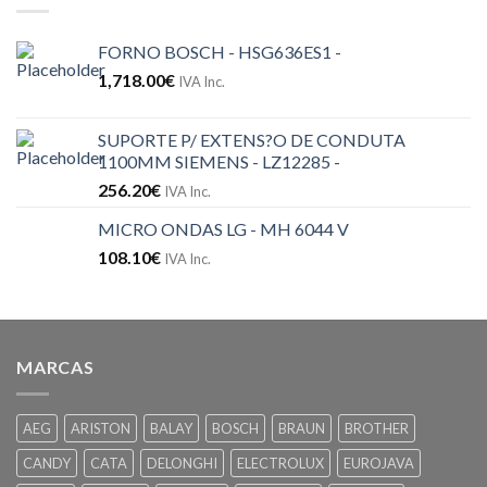
FORNO BOSCH - HSG636ES1 -
1,718.00
€
IVA Inc.
SUPORTE P/ EXTENS?O DE CONDUTA
1100MM SIEMENS - LZ12285 -
256.20
€
IVA Inc.
MICRO ONDAS LG - MH 6044 V
108.10
€
IVA Inc.
MARCAS
AEG
ARISTON
BALAY
BOSCH
BRAUN
BROTHER
CANDY
CATA
DELONGHI
ELECTROLUX
EUROJAVA