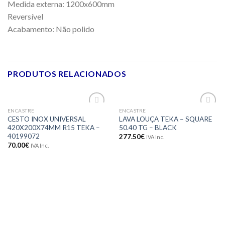
Medida externa: 1200x600mm
Reversível
Acabamento: Não polido
PRODUTOS RELACIONADOS
ENCASTRE
ENCASTRE
Adicionar
Adicionar
CESTO INOX UNIVERSAL
LAVA LOUÇA TEKA – SQUARE
aos meus
aos meus
420X200X74MM R15 TEKA –
50.40 TG – BLACK
desejos
desejos
40199072
277.50
€
IVA Inc.
70.00
€
IVA Inc.