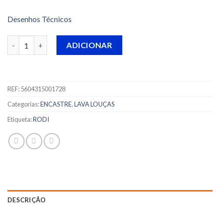
Desenhos Técnicos
Quantidade de LAVA LOUÇA REVERSIVEL NÃO POLIDO RODI - 
ADICIONAR
REF:
5604315001728
Categorias:
ENCASTRE
,
LAVA LOUÇAS
Etiqueta:
RODI
DESCRIÇÃO