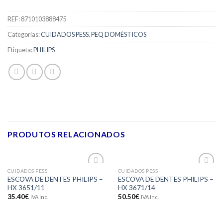
REF:
8710103888475
Categorias:
CUIDADOS PESS
,
PEQ DOMÉSTICOS
Etiqueta:
PHILIPS
PRODUTOS RELACIONADOS
CUIDADOS PESS
CUIDADOS PESS
Adicionar
Adicionar
ESCOVA DE DENTES PHILIPS –
ESCOVA DE DENTES PHILIPS –
aos meus
aos meus
HX 3651/11
HX 3671/14
desejos
desejos
35.40
€
50.50
€
IVA Inc.
IVA Inc.