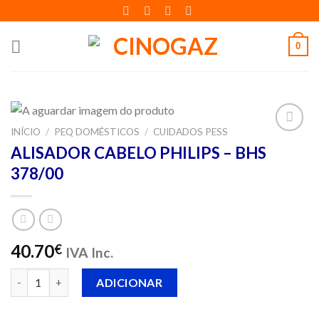
Skip
to
content
0
INÍCIO
/
PEQ DOMÉSTICOS
/
CUIDADOS PESS
Adicionar
ALISADOR CABELO PHILIPS – BHS
aos meus
378/00
desejos
40.70
€
IVA Inc.
Quantidade de ALISADOR CABELO PHILIPS - BHS 378/00
ADICIONAR