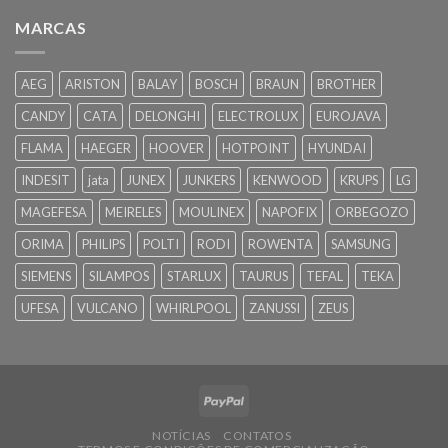
MARCAS
AEG
ARISTON
BALAY
BOSCH
BRAUN
BROTHER
CANDY
CATA
DELONGHI
ELECTROLUX
EUROJAVA
FLAMA
HAEGER
HOOVER
HOTPOINT
HYUNDAI
INDESIT
jata
JUNEX
JUNKERS
KENWOOD
KRUPS
LG
MAGEFESA
MEIRELES
MOULINEX
NAPOFIX
ORBEGOZO
ORIMA
PHILIPS
POLTI
RODI
ROWENTA
SAMSUNG
SIEMENS
SILAMPOS
STARLUX
TAURUS
TEFAL
TEKA
UFESA
VULCANO
WHIRLPOOL
ZANUSSI
ZEUS
NOTÍCIAS
CONTATOS