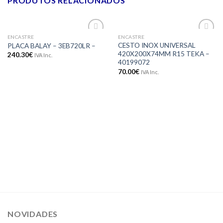
PRODUTOS RELACIONADOS
ENCASTRE
ENCASTRE
Adicionar
Adicionar
CESTO INOX UNIVERSAL
PLACA BALAY – 3EB720LR –
aos meus
aos meus
420X200X74MM R15 TEKA –
240.30
€
IVA Inc.
desejos
desejos
40199072
70.00
€
IVA Inc.
NOVIDADES