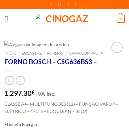
Skip
to
content
0
INÍCIO
/
ENCASTRE
/
FORNOS
/
GAMA COMPACTA
Adicionar
FORNO BOSCH – CSG636BS3 –
aos meus
desejos
1,297.30
€
IVA Inc.
CLASSE A+- MULTIFUNÇÕES (12) – FUNÇÃO VAPOR –
ELÉTRICO – 47LTS – ECOCLEAN – INOX
Etiqueta Energia