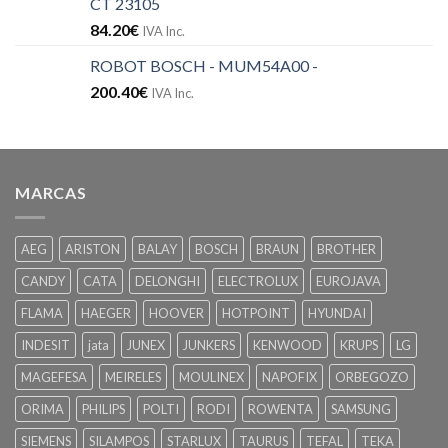
CT 23105
84.20
€
IVA Inc.
ROBOT BOSCH - MUM54A00 -
200.40
€
IVA Inc.
MARCAS
AEG
ARISTON
BALAY
BOSCH
BRAUN
BROTHER
CANDY
CATA
DELONGHI
ELECTROLUX
EUROJAVA
FLAMA
HAEGER
HOOVER
HOTPOINT
HYUNDAI
INDESIT
jata
JUNEX
JUNKERS
KENWOOD
KRUPS
LG
MAGEFESA
MEIRELES
MOULINEX
NAPOFIX
ORBEGOZO
ORIMA
PHILIPS
POLTI
RODI
ROWENTA
SAMSUNG
SIEMENS
SILAMPOS
STARLUX
TAURUS
TEFAL
TEKA