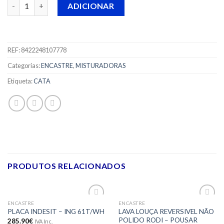
Quantidade de MISTURADORA CATA - CBB
ADICIONAR
REF:
8422248107778
Categorias:
ENCASTRE
,
MISTURADORAS
Etiqueta:
CATA
PRODUTOS RELACIONADOS
ENCASTRE
ENCASTRE
Adicionar
Adicionar
LAVA LOUÇA REVERSIVEL NÃO
PLACA INDESIT – ING 61T/WH
aos meus
aos meus
POLIDO RODI – POUSAR
285.90
€
IVA Inc.
desejos
desejos