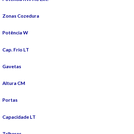
Zonas Cozedura
Potência W
Cap. Frio LT
Gavetas
Altura CM
Portas
Capacidade LT
Talheres