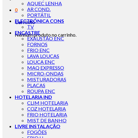
AQUEC LENHA
AR COND.
0
PORTÁTIL
ELECTRÓNICA CONS
Carrinho
TV
ENCASTRE
Nenhum produto no carrinho.
EXAUSTÃO ENC
FORNOS
FRIO ENC
LAVA LOUÇAS
LOUÇA ENC
MAQ EXPRESSO
MICRO-ONDAS
MISTURADORAS
PLACAS
ROUPA ENC
HOTELARIA IND
CLIM HOTELARIA
COZ HOTELARIA
FRIO HOTELARIA
MIST DE BANHO
LIVRE INSTALAÇÃO
FOGÕES
FRIO LI