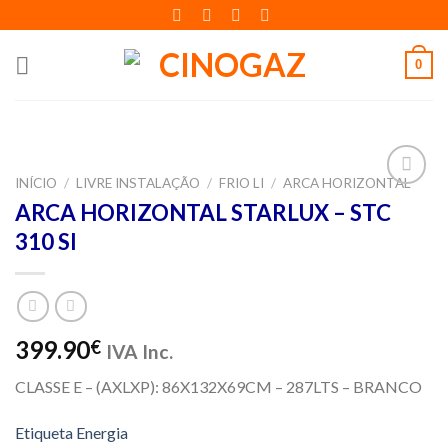
Skip
to
content
0
INÍCIO
/
LIVRE INSTALAÇÃO
/
FRIO LI
/
ARCA HORIZONTAL
Adicionar
ARCA HORIZONTAL STARLUX – STC
aos meus
310 SI
desejos
399.90
€
IVA Inc.
CLASSE E – (AXLXP): 86X132X69CM – 287LTS – BRANCO
Etiqueta Energia