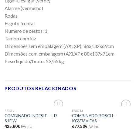
Ligar-Desligar (verde)
Alarme (vermelho)
Rodas
Esgoto frontal
Número de cestos: 1
Tampo com luz
Dimensões sem embalagem (AXLXP): 86x132x69cm
Dimensões com embalagem (AXLXP): 88x137x71cm
Peso líquido/bruto: 53/55kg
PRODUTOS RELACIONADOS
FRIO LI
FRIO LI
Adicionar
Adicionar
COMBINADO INDESIT – LI7
COMBINADO BOSCH –
aos meus
aos meus
S1E W
KGV36VIEAS –
desejos
desejos
425.80
€
677.50
€
IVA Inc.
IVA Inc.