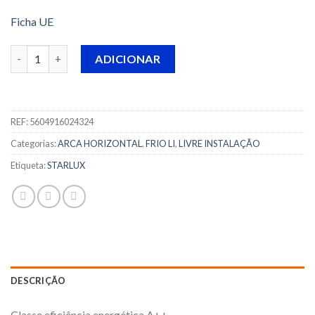
Ficha UE
Quantidade de ARCA HORIZONTAL STARLUX - STC 310 SI
ADICIONAR
REF:
5604916024324
Categorias:
ARCA HORIZONTAL
,
FRIO LI
,
LIVRE INSTALAÇÃO
Etiqueta:
STARLUX
DESCRIÇÃO
Classe eficiência energética A++