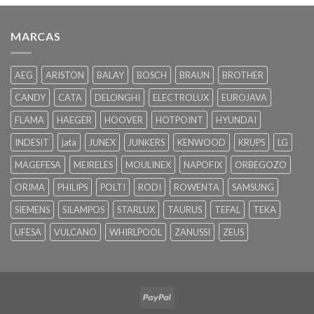
MARCAS
AEG
ARISTON
BALAY
BOSCH
BRAUN
BROTHER
CANDY
CATA
DELONGHI
ELECTROLUX
EUROJAVA
FLAMA
HAEGER
HOOVER
HOTPOINT
HYUNDAI
INDESIT
jata
JUNEX
JUNKERS
KENWOOD
KRUPS
LG
MAGEFESA
MEIRELES
MOULINEX
NAPOFIX
ORBEGOZO
ORIMA
PHILIPS
POLTI
RODI
ROWENTA
SAMSUNG
SIEMENS
SILAMPOS
STARLUX
TAURUS
TEFAL
TEKA
UFESA
VULCANO
WHIRLPOOL
ZANUSSI
ZEUS