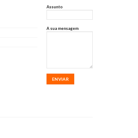
110
Assunto
A sua mensagem