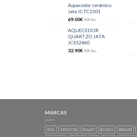
Aquecedor cerâmico
Jata JCTC2101
69.00
€
IVA Inc.
AQUECEDOR
QUARTZO JATA
JCES2460
32.90
€
IVA Inc.
MARCAS
AEG
ARISTON
BALAY
BOSCH
BRAUN