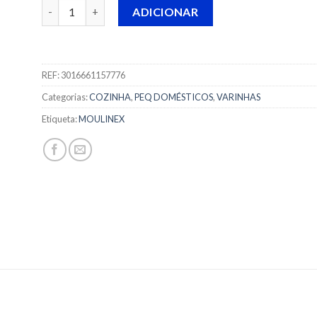
Quantidade de VARINHA MOULINEX DAILYCHEF - DD551
ADICIONAR
REF:
3016661157776
Categorias:
COZINHA
,
PEQ DOMÉSTICOS
,
VARINHAS
Etiqueta:
MOULINEX