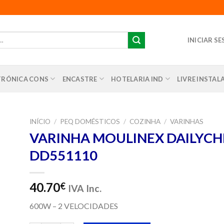
INICIAR S
TRÓNICA CONS
ENCASTRE
HOTELARIA IND
LIVRE INSTA
INÍCIO
/
PEQ DOMÉSTICOS
/
COZINHA
/
VARINHAS
VARINHA MOULINEX DAILYCH
nar
DD551110
us
os
40.70
€
IVA Inc.
600W – 2 VELOCIDADES