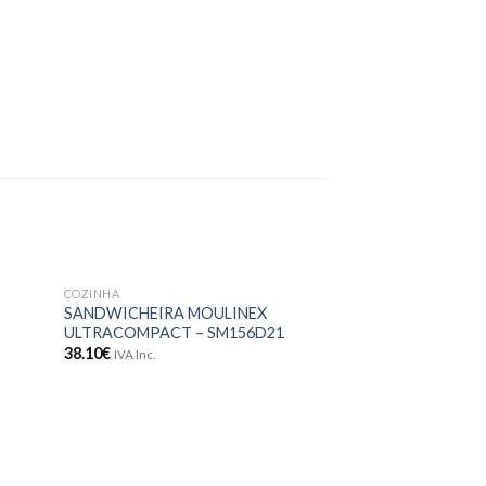
COZINHA
onar
Adicionar
SANDWICHEIRA MOULINEX
meus
aos meus
ULTRACOMPACT – SM156D21
jos
desejos
38.10
€
IVA Inc.