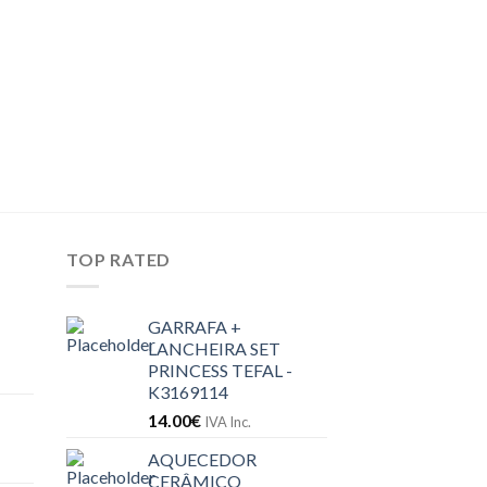
COZINHA
ROBOT MOULINEX
COMPANION XL –
795.50
€
IVA Inc.
TOP RATED
GARRAFA +
LANCHEIRA SET
PRINCESS TEFAL -
K3169114
14.00
€
IVA Inc.
AQUECEDOR
CERÂMICO