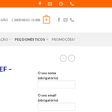
0
ESSÃO
CARRINHO /
0.00
€
LAÇÃO
PEQ DOMÉSTICOS
PROMOÇÕES!
EF –
O seu nome
(obrigatório)
O seu email
(obrigatório)