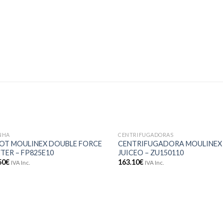
NHA
CENTRIFUGADORAS
Adicionar
Adici
OT MOULINEX DOUBLE FORCE
CENTRIFUGADORA MOULINEX
aos meus
aos 
TER – FP825E10
JUICEO – ZU150110
desejos
dese
50
€
163.10
€
IVA Inc.
IVA Inc.