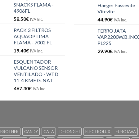
SNACKS FLAMA -
Haeger Passevite
4906FL
Vitevite
58.50
€
44.90
€
IVA Inc.
IVA Inc.
PACK 3 FILTROS
FERRO JATA
AQUAOPTIMA
VAP.2200W.B.INOX
FLAMA - 7002 FL
PL225
19.40
€
29.90
€
IVA Inc.
IVA Inc.
ESQUENTADOR
VULCANO SENSOR
VENTILADO - WTD
11-4 KME G. NAT
467.30
€
IVA Inc.
BROTHER
CANDY
CATA
DELONGHI
ELECTROLUX
EUROJAVA