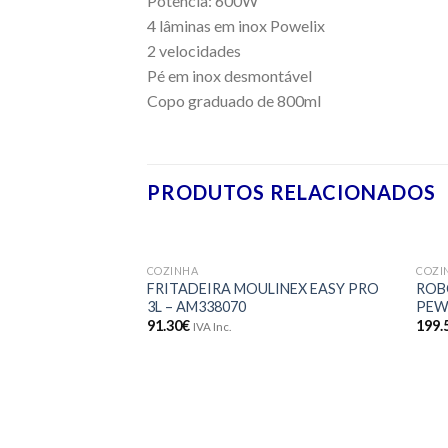
Potência: 600W
4 lâminas em inox Powelix
2 velocidades
Pé em inox desmontável
Copo graduado de 800ml
PRODUTOS RELACIONADOS
COZINHA
COZI
Adicionar
FRITADEIRA MOULINEX EASY PRO
ROB
aos meus
3L – AM338070
PEW
desejos
91.30
€
199.
IVA Inc.