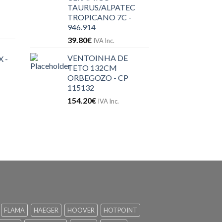
TAURUS/ALPATEC
TROPICANO 7C -
946.914
39.80
€
IVA Inc.
VENTOINHA DE
 -
TETO 132CM
ORBEGOZO - CP
115132
154.20
€
IVA Inc.
FLAMA
HAEGER
HOOVER
HOTPOINT