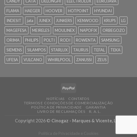
CANDY
CATA
DELONGHI
ELECTROLUX
EUROJAVA
FLAMA
HAEGER
HOOVER
HOTPOINT
HYUNDAI
INDESIT
jata
JUNEX
JUNKERS
KENWOOD
KRUPS
LG
MAGEFESA
MEIRELES
MOULINEX
NAPOFIX
ORBEGOZO
ORIMA
PHILIPS
POLTI
RODI
ROWENTA
SAMSUNG
SIEMENS
SILAMPOS
STARLUX
TAURUS
TEFAL
TEKA
UFESA
VULCANO
WHIRLPOOL
ZANUSSI
ZEUS
NOTÍCIAS
CONTATOS
TERMOS E CONDIÇÕES DE COMERCIALIZAÇÃO
POLÍTICA DE PRIVACIDADE
GARANTIA
LIVRO DE RECLAMAÇÕES
R. A. L.
Copyright 2026 ©
Cinogaz - Marques & Vicente, Lda.
Política de Privacidade e Cookies