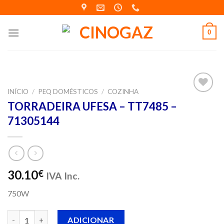
Skip
to
content
0
INÍCIO
/
PEQ DOMÉSTICOS
/
COZINHA
Adicionar
TORRADEIRA UFESA – TT7485 –
aos meus
71305144
desejos
30.10
€
IVA Inc.
750W
Quantidade de TORRADEIRA UFESA - TT7485 - 71305144
ADICIONAR