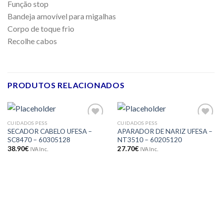
Função stop
Bandeja amovível para migalhas
Corpo de toque frio
Recolhe cabos
PRODUTOS RELACIONADOS
CUIDADOS PESS
CUIDADOS PESS
Adicionar
Adicionar
SECADOR CABELO UFESA –
APARADOR DE NARIZ UFESA –
aos meus
aos meus
SC8470 – 60305128
NT3510 – 60205120
desejos
desejos
38.90
€
27.70
€
IVA Inc.
IVA Inc.