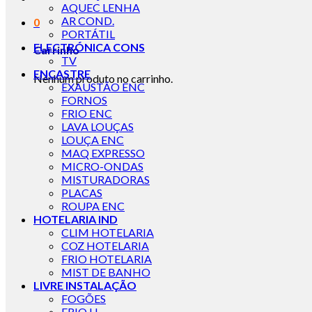
AQUEC LENHA
AR COND.
0
PORTÁTIL
ELECTRÓNICA CONS
Carrinho
TV
ENCASTRE
Nenhum produto no carrinho.
EXAUSTÃO ENC
FORNOS
FRIO ENC
LAVA LOUÇAS
LOUÇA ENC
MAQ EXPRESSO
MICRO-ONDAS
MISTURADORAS
PLACAS
ROUPA ENC
HOTELARIA IND
CLIM HOTELARIA
COZ HOTELARIA
FRIO HOTELARIA
MIST DE BANHO
LIVRE INSTALAÇÃO
FOGÕES
FRIO LI