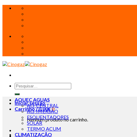
Skip
to
content
Pesquisar
por:
AQUEC AGUAS
Iniciar sessão
AQ. CENTRAL
Carrinho /
0.00
€
0
AQ. IMERSÃO
ESQUENTADORES
Nenhum produto no carrinho.
SOLAR
TERMO ACUM
CLIMATIZAÇÃO