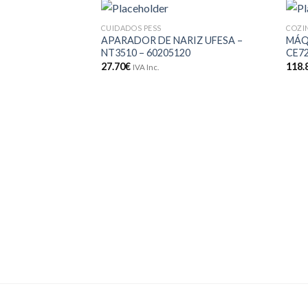
CUIDADOS PESS
COZI
Adicionar
APARADOR DE NARIZ UFESA –
MÁQ
aos meus
NT3510 – 60205120
CE72
desejos
27.70
€
118.
IVA Inc.