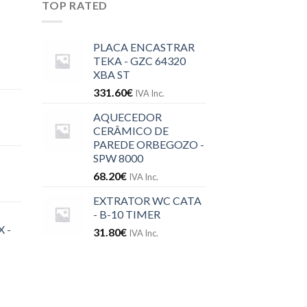
TOP RATED
PLACA ENCASTRAR
TEKA - GZC 64320
XBA ST
331.60
€
IVA Inc.
AQUECEDOR
CERÂMICO DE
PAREDE ORBEGOZO -
SPW 8000
68.20
€
IVA Inc.
EXTRATOR WC CATA
- B-10 TIMER
 -
31.80
€
IVA Inc.