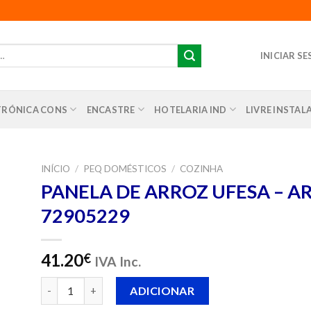
INICIAR S
TRÓNICA CONS
ENCASTRE
HOTELARIA IND
LIVRE INSTA
INÍCIO
/
PEQ DOMÉSTICOS
/
COZINHA
PANELA DE ARROZ UFESA – AR
nar
72905229
us
os
41.20
€
IVA Inc.
Quantidade de PANELA DE ARROZ UFESA - AR4010 - 729
ADICIONAR