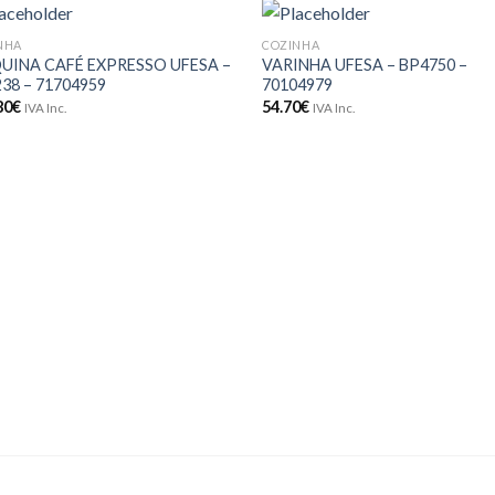
NHA
COZINHA
Adicionar
Adici
UINA CAFÉ EXPRESSO UFESA –
VARINHA UFESA – BP4750 –
aos meus
aos 
38 – 71704959
70104979
desejos
dese
80
€
54.70
€
IVA Inc.
IVA Inc.