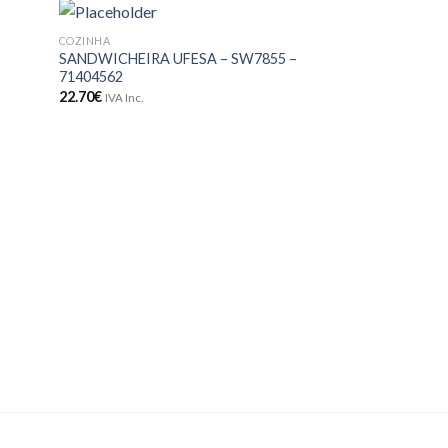
COZINHA
COZINHA
onar
Adicionar
SANDWICHEIRA UFESA – SW7855 –
LIQUIDIFICADORA
meus
aos meus
71404562
– 70204986
jos
desejos
22.70
€
46.90
€
IVA Inc.
IVA Inc.