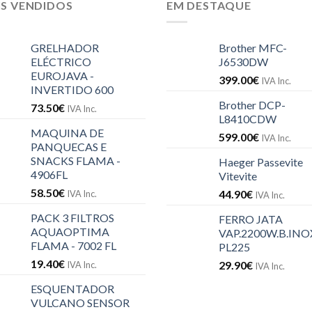
IS VENDIDOS
EM DESTAQUE
GRELHADOR
Brother MFC-
ELÉCTRICO
J6530DW
EUROJAVA -
399.00
€
IVA Inc.
INVERTIDO 600
Brother DCP-
73.50
€
IVA Inc.
L8410CDW
MAQUINA DE
599.00
€
IVA Inc.
PANQUECAS E
SNACKS FLAMA -
Haeger Passevite
4906FL
Vitevite
58.50
€
44.90
€
IVA Inc.
IVA Inc.
PACK 3 FILTROS
FERRO JATA
AQUAOPTIMA
VAP.2200W.B.INOX
FLAMA - 7002 FL
PL225
19.40
€
29.90
€
IVA Inc.
IVA Inc.
ESQUENTADOR
VULCANO SENSOR