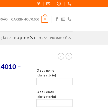
0
ESSÃO
CARRINHO /
0.00
€
LAÇÃO
PEQ DOMÉSTICOS
PROMOÇÕES!
4010 –
O seu nome
(obrigatório)
O seu email
(obrigatório)
05229