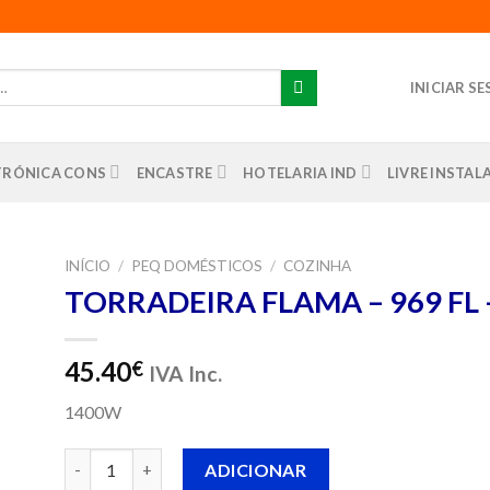
INICIAR S
TRÓNICA CONS
ENCASTRE
HOTELARIA IND
LIVRE INSTA
INÍCIO
/
PEQ DOMÉSTICOS
/
COZINHA
TORRADEIRA FLAMA – 969 FL 
nar
us
os
45.40
€
IVA Inc.
1400W
Quantidade de TORRADEIRA FLAMA - 969 FL - INOX
ADICIONAR