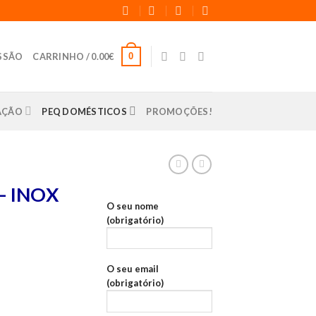
0
ESSÃO
CARRINHO /
0.00
€
LAÇÃO
PEQ DOMÉSTICOS
PROMOÇÕES!
– INOX
O seu nome
(obrigatório)
O seu email
(obrigatório)