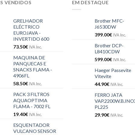
IS VENDIDOS
EM DESTAQUE
GRELHADOR
Brother MFC-
ELÉCTRICO
J6530DW
EUROJAVA -
399.00
€
IVA Inc.
INVERTIDO 600
Brother DCP-
73.50
€
IVA Inc.
L8410CDW
MAQUINA DE
599.00
€
IVA Inc.
PANQUECAS E
SNACKS FLAMA -
Haeger Passevite
4906FL
Vitevite
58.50
€
44.90
€
IVA Inc.
IVA Inc.
PACK 3 FILTROS
FERRO JATA
AQUAOPTIMA
VAP.2200W.B.INOX
FLAMA - 7002 FL
PL225
19.40
€
29.90
€
IVA Inc.
IVA Inc.
ESQUENTADOR
VULCANO SENSOR