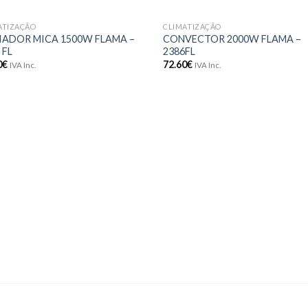
ATIZAÇÃO
CLIMATIZAÇÃO
Adicionar
Adici
IADOR MICA 1500W FLAMA –
CONVECTOR 2000W FLAMA –
aos meus
aos 
 FL
2386FL
desejos
dese
0
€
72.60
€
IVA Inc.
IVA Inc.