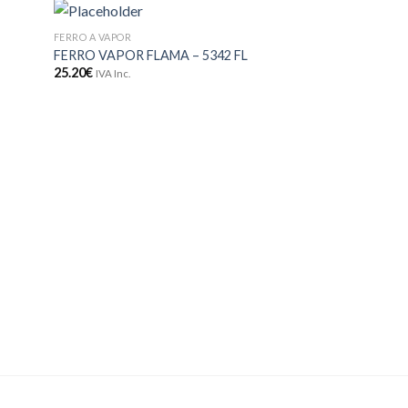
FERRO A VAPOR
COZINHA
onar
Adicionar
PASTILHAS DE D
FERRO VAPOR FLAMA – 5342 FL
meus
aos meus
FLAMA – 12902FL
25.20
€
jos
desejos
IVA Inc.
5.20
€
IVA Inc.