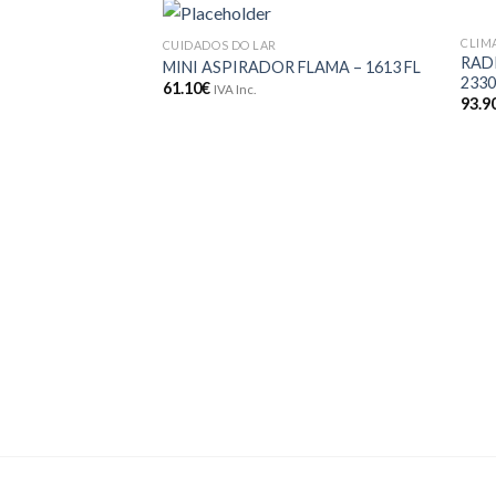
CLIM
CUIDADOS DO LAR
Adicionar
RAD
MINI ASPIRADOR FLAMA – 1613 FL
aos meus
2330
61.10
€
desejos
IVA Inc.
93.9