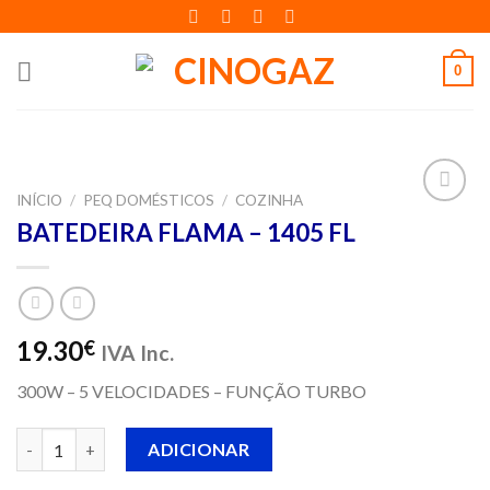
Skip
to
content
0
INÍCIO
/
PEQ DOMÉSTICOS
/
COZINHA
Adicionar
BATEDEIRA FLAMA – 1405 FL
aos meus
desejos
19.30
€
IVA Inc.
300W – 5 VELOCIDADES – FUNÇÃO TURBO
Quantidade de BATEDEIRA FLAMA - 1405 FL
ADICIONAR