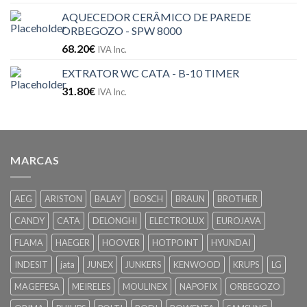
AQUECEDOR CERÂMICO DE PAREDE
ORBEGOZO - SPW 8000
68.20
€
IVA Inc.
EXTRATOR WC CATA - B-10 TIMER
31.80
€
IVA Inc.
MARCAS
AEG
ARISTON
BALAY
BOSCH
BRAUN
BROTHER
CANDY
CATA
DELONGHI
ELECTROLUX
EUROJAVA
FLAMA
HAEGER
HOOVER
HOTPOINT
HYUNDAI
INDESIT
jata
JUNEX
JUNKERS
KENWOOD
KRUPS
LG
MAGEFESA
MEIRELES
MOULINEX
NAPOFIX
ORBEGOZO