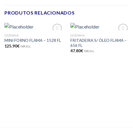
PRODUTOS RELACIONADOS
COZINHA
COZINHA
Adicionar
Adicionar
FRITADEIRA S/ ÓLEO FLAMA –
MINI FORNO FLAMA – 1528 FL
aos meus
aos meus
656 FL
desejos
desejos
125.90
€
IVA Inc.
47.80
€
IVA Inc.