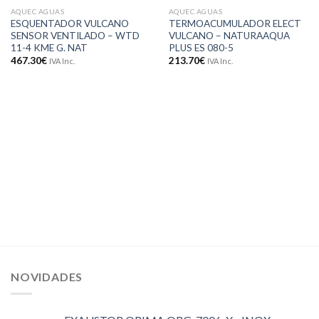
AQUEC AGUAS
AQUEC AGUAS
Adicionar
Adicionar
ESQUENTADOR VULCANO
TERMOACUMULADOR ELECT
aos meus
aos meus
SENSOR VENTILADO – WTD
VULCANO – NATURAAQUA
desejos
desejos
11-4 KME G. NAT
PLUS ES 080-5
467.30
€
213.70
€
IVA Inc.
IVA Inc.
NOVIDADES