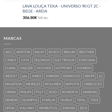
LAVA LOUÇA TEKA - UNIVERSO 90 GT 2C -
BEGE - AREIA
306.80
€
IVA Inc.
MARCAS
AEG
ARISTON
BALAY
BOSCH
BRAUN
BROTHER
CANDY
CATA
DELONGHI
ELECTROLUX
EUROJAVA
FLAMA
HAEGER
HOOVER
HOTPOINT
HYUNDAI
INDESIT
jata
JUNEX
JUNKERS
KENWOOD
KRUPS
LG
MAGEFESA
MEIRELES
MOULINEX
NAPOFIX
ORBEGOZO
ORIMA
PHILIPS
POLTI
RODI
ROWENTA
SAMSUNG
SIEMENS
SILAMPOS
STARLUX
TAURUS
TEFAL
TEKA
UFESA
VULCANO
WHIRLPOOL
ZANUSSI
ZEUS