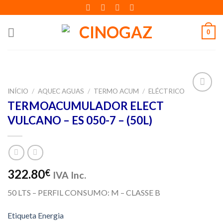
Skip
to
content
0
INÍCIO
/
AQUEC AGUAS
/
TERMO ACUM
/
ELÉCTRICO
Adicionar
TERMOACUMULADOR ELECT
aos meus
VULCANO – ES 050-7 – (50L)
desejos
322.80
€
IVA Inc.
50 LTS – PERFIL CONSUMO: M – CLASSE B
Etiqueta Energia