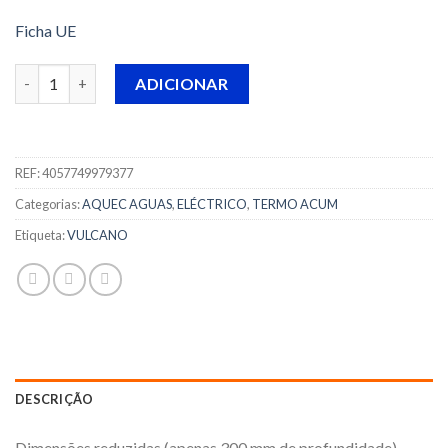
Ficha UE
Quantidade de TERMOACUMULADOR ELECT VULCANO - ES 050-
ADICIONAR
REF:
4057749979377
Categorias:
AQUEC AGUAS
,
ELÉCTRICO
,
TERMO ACUM
Etiqueta:
VULCANO
DESCRIÇÃO
Dimensões reduzidas (apenas 300 mm de profundidade)