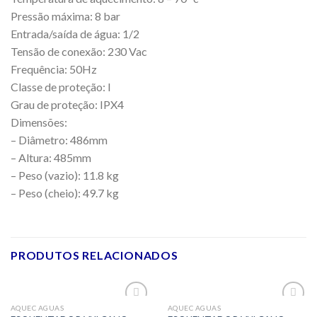
Pressão máxima: 8 bar
Entrada/saída de água: 1/2
Tensão de conexão: 230 Vac
Frequência: 50Hz
Classe de proteção: I
Grau de proteção: IPX4
Dimensões:
– Diâmetro: 486mm
– Altura: 485mm
– Peso (vazio): 11.8 kg
– Peso (cheio): 49.7 kg
PRODUTOS RELACIONADOS
AQUEC AGUAS
AQUEC AGUAS
Adicionar
Adicionar