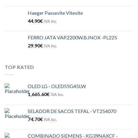
Haeger Passevite Vitevite
44.90
€
IVA Inc.
FERRO JATA VAP.2200W.B.INOX -PL225
29.90
€
IVA Inc.
TOP RATED
OLED LG - OLED55G45LW
1,665.60
€
IVA Inc.
SELADOR DE SACOS TEFAL - VT254070
74.70
€
IVA Inc.
COMBINADO SIEMENS - KG39NAXCF -