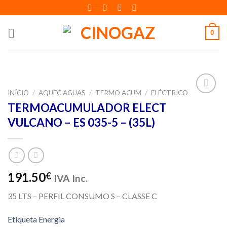
Skip
to
content
0
INÍCIO
/
AQUEC AGUAS
/
TERMO ACUM
/
ELÉCTRICO
Adicionar
TERMOACUMULADOR ELECT
aos meus
VULCANO – ES 035-5 – (35L)
desejos
191.50
€
IVA Inc.
35 LTS – PERFIL CONSUMO S – CLASSE C
Etiqueta Energia