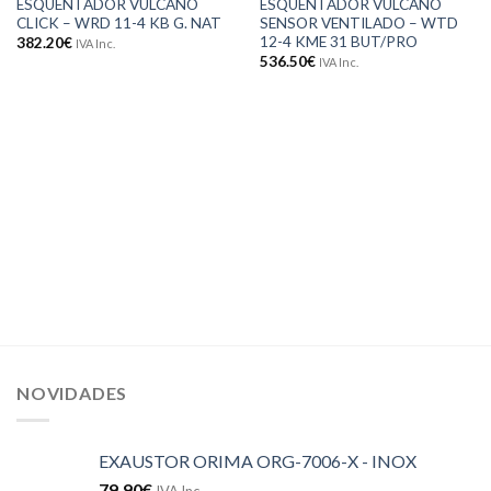
ESQUENTADOR VULCANO
ESQUENTADOR VULCANO
aos meus
aos meus
CLICK – WRD 11-4 KB G. NAT
SENSOR VENTILADO – WTD
desejos
desejos
12-4 KME 31 BUT/PRO
382.20
€
IVA Inc.
536.50
€
IVA Inc.
NOVIDADES
EXAUSTOR ORIMA ORG-7006-X - INOX
79.90
€