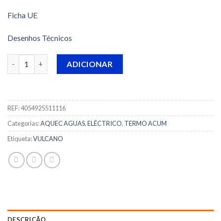
Ficha UE
Desenhos Técnicos
Quantidade de TERMOACUMULADOR ELECT VULCANO - ES 035-
ADICIONAR
REF:
4054925511116
Categorias:
AQUEC AGUAS
,
ELÉCTRICO
,
TERMO ACUM
Etiqueta:
VULCANO
DESCRIÇÃO