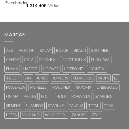
1,314.40
€
IVA Inc.
MARCAS
AEG
ARISTON
BALAY
BOSCH
BRAUN
BROTHER
CANDY
CATA
DELONGHI
ELECTROLUX
EUROJAVA
FLAMA
HAEGER
HOOVER
HOTPOINT
HYUNDAI
INDESIT
jata
JUNEX
JUNKERS
KENWOOD
KRUPS
LG
MAGEFESA
MEIRELES
MOULINEX
NAPOFIX
ORBEGOZO
ORIMA
PHILIPS
POLTI
RODI
ROWENTA
SAMSUNG
SIEMENS
SILAMPOS
STARLUX
TAURUS
TEFAL
TEKA
UFESA
VULCANO
WHIRLPOOL
ZANUSSI
ZEUS