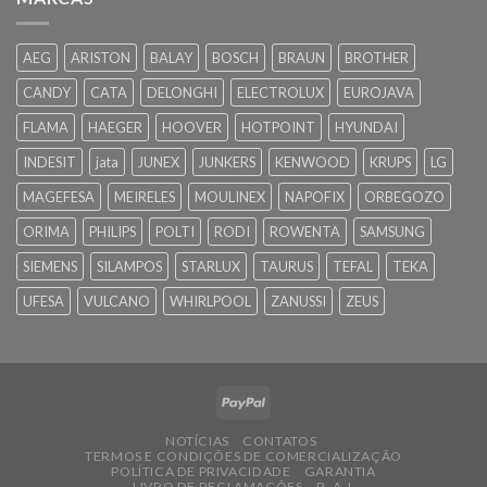
AEG
ARISTON
BALAY
BOSCH
BRAUN
BROTHER
CANDY
CATA
DELONGHI
ELECTROLUX
EUROJAVA
FLAMA
HAEGER
HOOVER
HOTPOINT
HYUNDAI
INDESIT
jata
JUNEX
JUNKERS
KENWOOD
KRUPS
LG
MAGEFESA
MEIRELES
MOULINEX
NAPOFIX
ORBEGOZO
ORIMA
PHILIPS
POLTI
RODI
ROWENTA
SAMSUNG
SIEMENS
SILAMPOS
STARLUX
TAURUS
TEFAL
TEKA
UFESA
VULCANO
WHIRLPOOL
ZANUSSI
ZEUS
NOTÍCIAS
CONTATOS
TERMOS E CONDIÇÕES DE COMERCIALIZAÇÃO
POLÍTICA DE PRIVACIDADE
GARANTIA
LIVRO DE RECLAMAÇÕES
R. A. L.