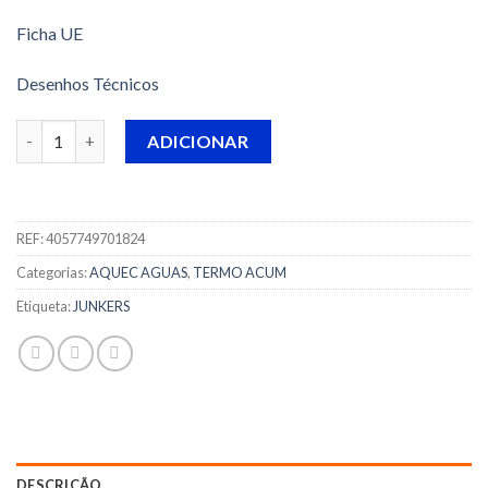
Ficha UE
Desenhos Técnicos
Quantidade de TERMOACUMULADOR BOSCH - TR 2000T 10 B - 
ADICIONAR
REF:
4057749701824
Categorias:
AQUEC AGUAS
,
TERMO ACUM
Etiqueta:
JUNKERS
DESCRIÇÃO