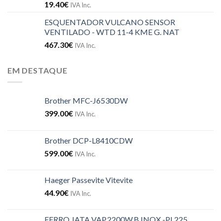
19.40
€
IVA Inc.
ESQUENTADOR VULCANO SENSOR
VENTILADO - WTD 11-4 KME G. NAT
467.30
€
IVA Inc.
EM DESTAQUE
Brother MFC-J6530DW
399.00
€
IVA Inc.
Brother DCP-L8410CDW
599.00
€
IVA Inc.
Haeger Passevite Vitevite
44.90
€
IVA Inc.
FERRO JATA VAP.2200W.B.INOX -PL225