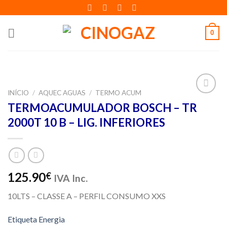
Skip
to
content
0
INÍCIO
/
AQUEC AGUAS
/
TERMO ACUM
Adicionar
TERMOACUMULADOR BOSCH – TR
aos meus
2000T 10 B – LIG. INFERIORES
desejos
125.90
€
IVA Inc.
10LTS – CLASSE A – PERFIL CONSUMO XXS
Etiqueta Energia