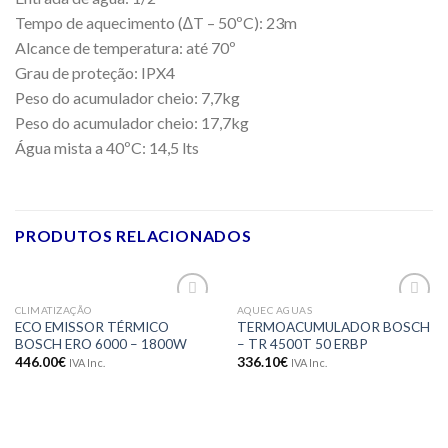
Tempo de aquecimento (∆T – 50ºC): 23m
Alcance de temperatura: até 70º
Grau de proteção: IPX4
Peso do acumulador cheio: 7,7kg
Peso do acumulador cheio: 17,7kg
Água mista a 40ºC: 14,5 lts
PRODUTOS RELACIONADOS
CLIMATIZAÇÃO
AQUEC AGUAS
Adicionar
Adicionar
ECO EMISSOR TÉRMICO
TERMOACUMULADOR BOSCH
aos meus
aos meus
BOSCH ERO 6000 – 1800W
– TR 4500T 50 ERBP
desejos
desejos
446.00
€
336.10
€
IVA Inc.
IVA Inc.