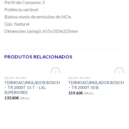
Perfil de Consumo: S
Potência variável
Baixos níveis de emissões de NOx
Gás: Natural
Dimensões (axlxp): 655x310x225mm
PRODUTOS RELACIONADOS
AQUEC AGUAS
AQUEC AGUAS
Adicionar
Adicionar
TERMOACUMULADOR BOSCH
TERMOACUMULADOR BOSCH
aos meus
aos meus
– TR 2000T 15 T – LIG.
– TR 2000T 50 B
desejos
desejos
SUPERIORES
159.60
€
IVA Inc.
133.80
€
IVA Inc.