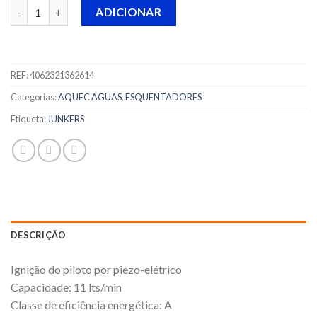
Quantidade de ESQUENTADOR NECKAR - WRN11-4 KE G. NAT
ADICIONAR
REF:
4062321362614
Categorias:
AQUEC AGUAS
,
ESQUENTADORES
Etiqueta:
JUNKERS
DESCRIÇÃO
Ignição do piloto por piezo-elétrico
Capacidade: 11 lts/min
Classe de eficiência energética: A