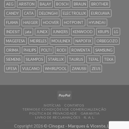
AEG
ARISTON
BALAY
BOSCH
BRAUN
BROTHER
CANDY
CATA
DELONGHI
ELECTROLUX
EUROJAVA
FLAMA
HAEGER
HOOVER
HOTPOINT
HYUNDAI
INDESIT
jata
JUNEX
JUNKERS
KENWOOD
KRUPS
LG
MAGEFESA
MEIRELES
MOULINEX
NAPOFIX
ORBEGOZO
ORIMA
PHILIPS
POLTI
RODI
ROWENTA
SAMSUNG
SIEMENS
SILAMPOS
STARLUX
TAURUS
TEFAL
TEKA
UFESA
VULCANO
WHIRLPOOL
ZANUSSI
ZEUS
NOTÍCIAS
CONTATOS
TERMOS E CONDIÇÕES DE COMERCIALIZAÇÃO
POLÍTICA DE PRIVACIDADE
GARANTIA
LIVRO DE RECLAMAÇÕES
R. A. L.
Copyright 2026 ©
Cinogaz - Marques & Vicente, Lda.