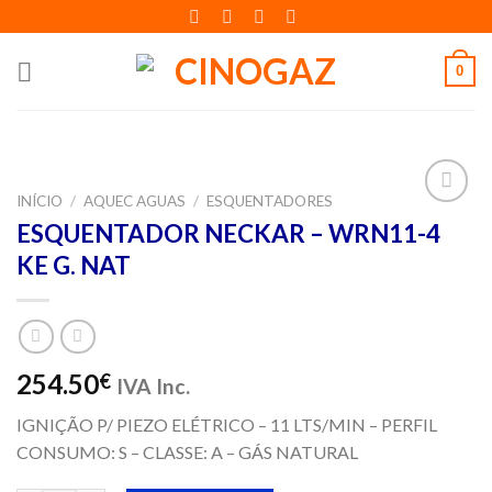
Skip
to
content
0
INÍCIO
/
AQUEC AGUAS
/
ESQUENTADORES
Adicionar
ESQUENTADOR NECKAR – WRN11-4
aos meus
KE G. NAT
desejos
254.50
€
IVA Inc.
IGNIÇÃO P/ PIEZO ELÉTRICO – 11 LTS/MIN – PERFIL
CONSUMO: S – CLASSE: A – GÁS NATURAL