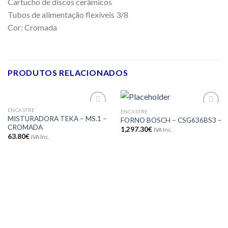
Cartucho de discos cerâmicos
Tubos de alimentação flexíveis 3/8
Cor: Cromada
PRODUTOS RELACIONADOS
ENCASTRE
ENCASTRE
Adicionar
Adicionar
MISTURADORA TEKA – MS.1 –
FORNO BOSCH – CSG636BS3 –
aos meus
aos meus
CROMADA
desejos
desejos
1,297.30
€
IVA Inc.
63.80
€
IVA Inc.