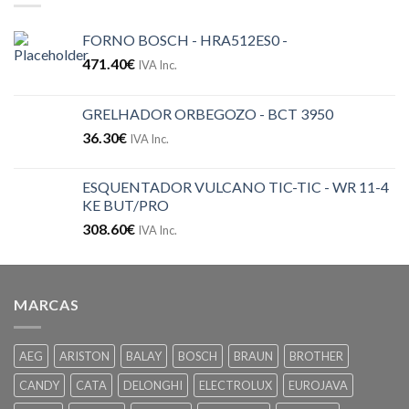
FORNO BOSCH - HRA512ES0 -
471.40
€
IVA Inc.
GRELHADOR ORBEGOZO - BCT 3950
36.30
€
IVA Inc.
ESQUENTADOR VULCANO TIC-TIC - WR 11-4
KE BUT/PRO
308.60
€
IVA Inc.
MARCAS
AEG
ARISTON
BALAY
BOSCH
BRAUN
BROTHER
CANDY
CATA
DELONGHI
ELECTROLUX
EUROJAVA