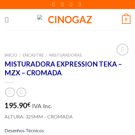
Skip
to
content
0
INÍCIO
/
ENCASTRE
/
MISTURADORAS
Adicionar
MISTURADORA EXPRESSION TEKA –
aos meus
MZX – CROMADA
desejos
195.90
€
IVA Inc.
ALTURA: 325MM – CROMADA
Desenhos Técnicos