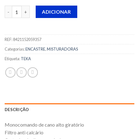
Quantidade de MISTURADORA EXPRESSION TEKA - MZX - C
ADICIONAR
REF:
8421152059357
Categorias:
ENCASTRE
,
MISTURADORAS
Etiqueta:
TEKA
DESCRIÇÃO
Monocomando de cano alto giratório
Filtro anti calcário