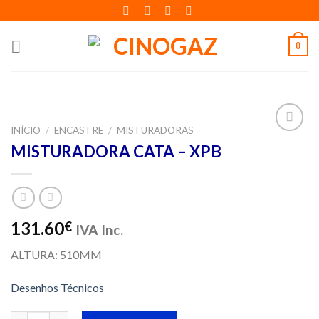
Skip
to
content
0
INÍCIO
/
ENCASTRE
/
MISTURADORAS
Adicionar
MISTURADORA CATA – XPB
aos meus
desejos
131.60
€
IVA Inc.
ALTURA: 510MM
Desenhos Técnicos
Quantidade de MISTURADORA CATA - XPB