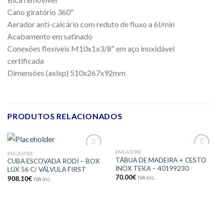
Cano giratório 360º
Aerador anti-calcário com reduto de fluxo a 6l/min
Acabamento em satinado
Conexões flexíveis M10x1x3/8” em aço inoxidável
certificada
Dimensões (axlxp) 510x267x92mm
PRODUTOS RELACIONADOS
ENCASTRE
ENCASTRE
Adicionar
Adicionar
TÁBUA DE MADEIRA + CESTO
CUBA ESCOVADA RODI – BOX
aos meus
aos meus
INOX TEKA – 40199230
LUX 56 C/ VÁLVULA FIRST
desejos
desejos
70.00
€
IVA Inc.
908.10
€
IVA Inc.