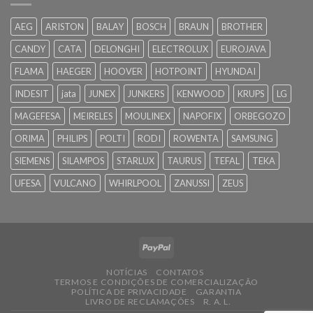
AEG
ARISTON
BALAY
BOSCH
BRAUN
BROTHER
CANDY
CATA
DELONGHI
ELECTROLUX
EUROJAVA
FLAMA
HAEGER
HOOVER
HOTPOINT
HYUNDAI
INDESIT
jata
JUNEX
JUNKERS
KENWOOD
KRUPS
LG
MAGEFESA
MEIRELES
MOULINEX
NAPOFIX
ORBEGOZO
ORIMA
PHILIPS
POLTI
RODI
ROWENTA
SAMSUNG
SIEMENS
SILAMPOS
STARLUX
TAURUS
TEFAL
TEKA
UFESA
VULCANO
WHIRLPOOL
ZANUSSI
ZEUS
NOTÍCIAS
CONTATOS
TERMOS E CONDIÇÕES DE COMERCIALIZAÇÃO
POLÍTICA DE PRIVACIDADE
GARANTIA
LIVRO DE RECLAMAÇÕES
R. A. L.