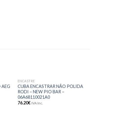
ENCASTRE
ENCASTRE
onar
Adicionar
O AEG
CUBA ENCASTRAR NÃO POLIDA
PLACA BALAY – 3
meus
aos meus
RODI – NEW PIO BAR –
445.20
€
jos
desejos
IVA Inc.
06A68110021A0
76.20
€
IVA Inc.