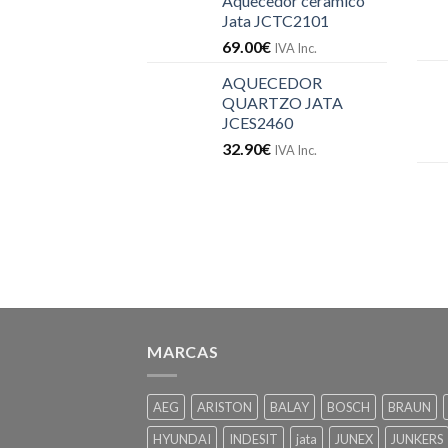
Aquecedor cerâmico
Jata JCTC2101
69.00
€
IVA Inc.
AQUECEDOR
QUARTZO JATA
JCES2460
32.90
€
IVA Inc.
MARCAS
AEG
ARISTON
BALAY
BOSCH
BRAUN
HYUNDAI
INDESIT
jata
JUNEX
JUNKERS