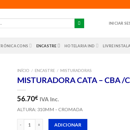
INICIAR S
TRÓNICA CONS
ENCASTRE
HOTELARIA IND
LIVRE INSTA
INÍCIO
/
ENCASTRE
/
MISTURADORAS
MISTURADORA CATA – CBA /C
nar
us
os
56.70
€
IVA Inc.
ALTURA: 310MM – CROMADA
Quantidade de MISTURADORA CATA - CBA /C
ADICIONAR