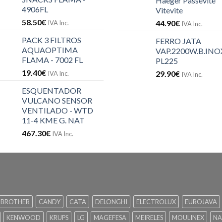
Haeger Passevite
4906FL
Vitevite
58.50
€
44.90
€
IVA Inc.
IVA Inc.
PACK 3 FILTROS
FERRO JATA
AQUAOPTIMA
VAP.2200W.B.INOX
FLAMA - 7002 FL
PL225
19.40
€
29.90
€
IVA Inc.
IVA Inc.
ESQUENTADOR
VULCANO SENSOR
VENTILADO - WTD
11-4 KME G. NAT
467.30
€
IVA Inc.
BROTHER
CANDY
CATA
DELONGHI
ELECTROLUX
EUROJAVA
KENWOOD
KRUPS
LG
MAGEFESA
MEIRELES
MOULINEX
NA