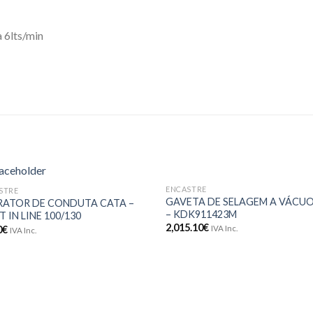
a 6lts/min
ENCASTRE
STRE
Adicionar
Adici
GAVETA DE SELAGEM A VÁCU
RATOR DE CONDUTA CATA –
aos meus
aos 
– KDK911423M
 IN LINE 100/130
desejos
dese
2,015.10
€
0
€
IVA Inc.
IVA Inc.