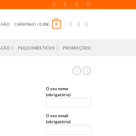
0
ESSÃO
CARRINHO /
0.00
€
LAÇÃO
PEQ DOMÉSTICOS
PROMOÇÕES!
O seu nome
(obrigatório)
O seu email
(obrigatório)