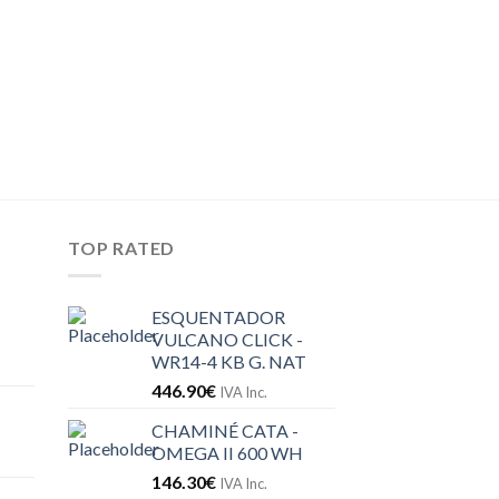
TOP RATED
ESQUENTADOR
VULCANO CLICK -
WR14-4 KB G. NAT
446.90
€
IVA Inc.
CHAMINÉ CATA -
OMEGA II 600 WH
146.30
€
IVA Inc.