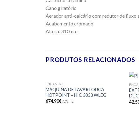
Cartucho cerâmico
Cano giratório
Aerador anti-calcário com redutor de fluxo 
Acabamento cromado
Altura: 310mm
PRODUTOS RELACIONADOS
ENCASTRE
ENCA
Adicionar
MÁQUINA DE LAVAR LOUÇA
EXT
aos meus
HOTPOINT – HIC 3033 WLEG
DUCT
desejos
674.90
€
42.5
IVA Inc.