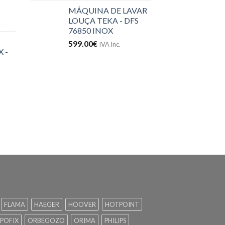
MÁQUINA DE LAVAR
LOUÇA TEKA - DFS
76850 INOX
599.00
€
IVA Inc.
 -
FLAMA
HAEGER
HOOVER
HOTPOINT
POFIX
ORBEGOZO
ORIMA
PHILIPS