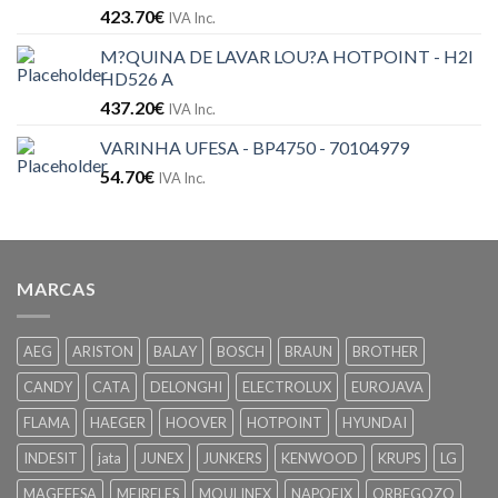
423.70
€
IVA Inc.
M?QUINA DE LAVAR LOU?A HOTPOINT - H2I
HD526 A
437.20
€
IVA Inc.
VARINHA UFESA - BP4750 - 70104979
54.70
€
IVA Inc.
MARCAS
AEG
ARISTON
BALAY
BOSCH
BRAUN
BROTHER
CANDY
CATA
DELONGHI
ELECTROLUX
EUROJAVA
FLAMA
HAEGER
HOOVER
HOTPOINT
HYUNDAI
INDESIT
jata
JUNEX
JUNKERS
KENWOOD
KRUPS
LG
MAGEFESA
MEIRELES
MOULINEX
NAPOFIX
ORBEGOZO