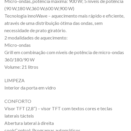
Micro-ondas, potência máxima: 900 W; 5 níveis de potência
(90 W,180 W,360 W,600 W,900 W)
Tecnologia innoWave – aquecimento mais rápido e eficiente,
através de uma distribuição ótima das ondas, sem
necessidade de prato giratório.
2 modalidades de aquecimento:
Micro-ondas
Grill em combinação com níveis de potência de micro-ondas
360/180/90 W
Volume: 21 litros
LIMPEZA
Interior da porta em vidro
CONFORTO
Visor TFT (2,8“) – visor TFT com textos cores e teclas
laterais tácteis
Abertura lateral à direita
cookControl: Programas automáticos