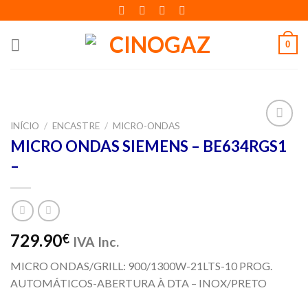
Skip
to
content
0
INÍCIO
/
ENCASTRE
/
MICRO-ONDAS
Adicionar
MICRO ONDAS SIEMENS – BE634RGS1
aos meus
–
desejos
729.90
€
IVA Inc.
MICRO ONDAS/GRILL: 900/1300W-21LTS-10 PROG.
AUTOMÁTICOS-ABERTURA À DTA – INOX/PRETO