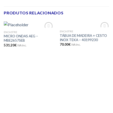
PRODUTOS RELACIONADOS
ENCASTRE
ENCASTRE
Adicionar
Adicionar
TÁBUA DE MADEIRA + CESTO
MICRO ONDAS AEG –
aos meus
aos meus
INOX TEKA – 40199230
MBE2657SEB
desejos
desejos
70.00
€
IVA Inc.
531.20
€
IVA Inc.