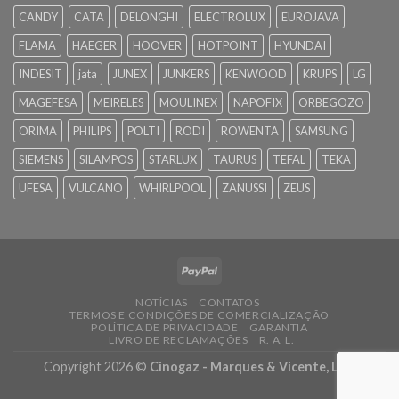
CANDY
CATA
DELONGHI
ELECTROLUX
EUROJAVA
FLAMA
HAEGER
HOOVER
HOTPOINT
HYUNDAI
INDESIT
jata
JUNEX
JUNKERS
KENWOOD
KRUPS
LG
MAGEFESA
MEIRELES
MOULINEX
NAPOFIX
ORBEGOZO
ORIMA
PHILIPS
POLTI
RODI
ROWENTA
SAMSUNG
SIEMENS
SILAMPOS
STARLUX
TAURUS
TEFAL
TEKA
UFESA
VULCANO
WHIRLPOOL
ZANUSSI
ZEUS
NOTÍCIAS
CONTATOS
TERMOS E CONDIÇÕES DE COMERCIALIZAÇÃO
POLÍTICA DE PRIVACIDADE
GARANTIA
LIVRO DE RECLAMAÇÕES
R. A. L.
Copyright 2026 ©
Cinogaz - Marques & Vicente, Lda.