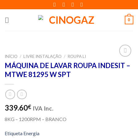
Skip
to
content
0
INÍCIO
/
LIVRE INSTALAÇÃO
/
ROUPA LI
Adicionar
MÁQUINA DE LAVAR ROUPA INDESIT –
aos meus
MTWE 81295 W SPT
desejos
339.60
€
IVA Inc.
8KG – 1200RPM – BRANCO
Etiqueta Energia