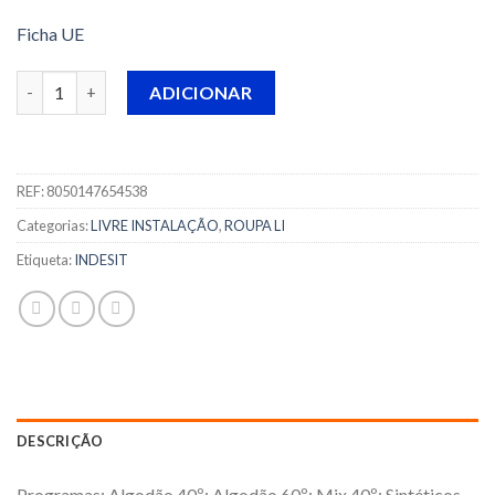
Ficha UE
Quantidade de MÁQUINA DE LAVAR ROUPA INDESIT - MTWE 8
ADICIONAR
REF:
8050147654538
Categorias:
LIVRE INSTALAÇÃO
,
ROUPA LI
Etiqueta:
INDESIT
DESCRIÇÃO
Programas: Algodão 40º; Algodão 60º; Mix 40º; Sintéticos