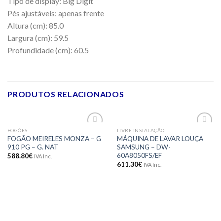
Tipo de display: Big Digit
Pés ajustáveis: apenas frente
Altura (cm): 85.0
Largura (cm): 59.5
Profundidade (cm): 60.5
PRODUTOS RELACIONADOS
FOGÕES
LIVRE INSTALAÇÃO
Adicionar
Adicionar
FOGÃO MEIRELES MONZA – G
MÁQUINA DE LAVAR LOUÇA
aos meus
aos meus
910 PG – G. NAT
SAMSUNG – DW-
desejos
desejos
60A8050FS/EF
588.80
€
IVA Inc.
611.30
€
IVA Inc.