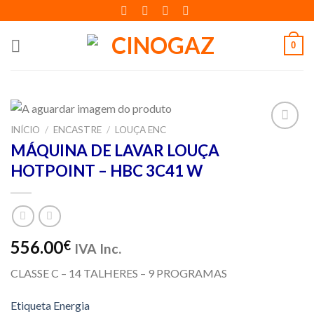
Skip
to
content
0
INÍCIO
/
ENCASTRE
/
LOUÇA ENC
Adicionar
MÁQUINA DE LAVAR LOUÇA
aos meus
HOTPOINT – HBC 3C41 W
desejos
556.00
€
IVA Inc.
CLASSE C – 14 TALHERES – 9 PROGRAMAS
Etiqueta Energia