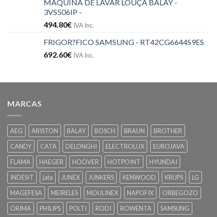
MÁQUINA DE LAVAR LOUÇA BALAY -
3VS506IP -
494.80
€
IVA Inc.
FRIGOR?FICO SAMSUNG - RT42CG6644S9ES
692.60
€
IVA Inc.
MARCAS
AEG
ARISTON
BALAY
BOSCH
BRAUN
BROTHER
CANDY
CATA
DELONGHI
ELECTROLUX
EUROJAVA
FLAMA
HAEGER
HOOVER
HOTPOINT
HYUNDAI
INDESIT
jata
JUNEX
JUNKERS
KENWOOD
KRUPS
LG
MAGEFESA
MEIRELES
MOULINEX
NAPOFIX
ORBEGOZO
ORIMA
PHILIPS
POLTI
RODI
ROWENTA
SAMSUNG