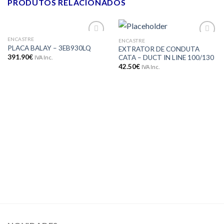
PRODUTOS RELACIONADOS
ENCASTRE
ENCASTRE
Adicionar
Adicionar
PLACA BALAY – 3EB930LQ
EXTRATOR DE CONDUTA
aos meus
aos meus
391.90
€
CATA – DUCT IN LINE 100/130
IVA Inc.
desejos
desejos
42.50
€
IVA Inc.