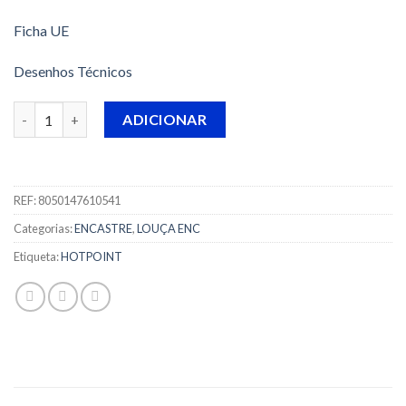
Ficha UE
Desenhos Técnicos
Quantidade de MÁQUINA DE LAVAR LOUÇA HOTPOINT - HBC 
ADICIONAR
REF:
8050147610541
Categorias:
ENCASTRE
,
LOUÇA ENC
Etiqueta:
HOTPOINT