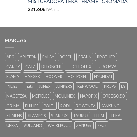
MISTURADORA TEKA - FRAME - CROMADA
221.60
€
IVA Inc.
MARCAS
AEG
ARISTON
BALAY
BOSCH
BRAUN
BROTHER
CANDY
CATA
DELONGHI
ELECTROLUX
EUROJAVA
FLAMA
HAEGER
HOOVER
HOTPOINT
HYUNDAI
INDESIT
jata
JUNEX
JUNKERS
KENWOOD
KRUPS
LG
MAGEFESA
MEIRELES
MOULINEX
NAPOFIX
ORBEGOZO
ORIMA
PHILIPS
POLTI
RODI
ROWENTA
SAMSUNG
SIEMENS
SILAMPOS
STARLUX
TAURUS
TEFAL
TEKA
UFESA
VULCANO
WHIRLPOOL
ZANUSSI
ZEUS