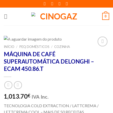
Skip
to
content
0
INÍCIO
/
PEQ DOMÉSTICOS
/
COZINHA
Adicionar
MÁQUINA DE CAFÉ
aos meus
SUPERAUTOMÁTICA DELONGHI –
desejos
ECAM 450.86.T
1,013.70
€
IVA Inc.
TECNOLOGIA COLD EXTRACTION / LATTCREMA /
LETTCREMA COOL – MAIS DE 50 RECEITAS