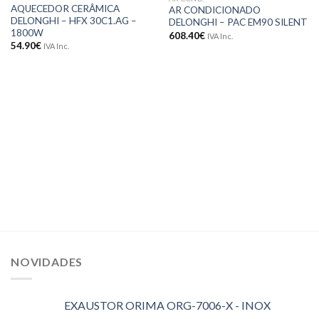
Adicionar
Adicionar
AQUECEDOR CERÂMICA
AR CONDICIONADO
aos meus
aos meus
DELONGHI – HFX 30C1.AG –
DELONGHI – PAC EM90 SILENT
desejos
desejos
1800W
608.40
€
IVA Inc.
54.90
€
IVA Inc.
NOVIDADES
EXAUSTOR ORIMA ORG-7006-X - INOX