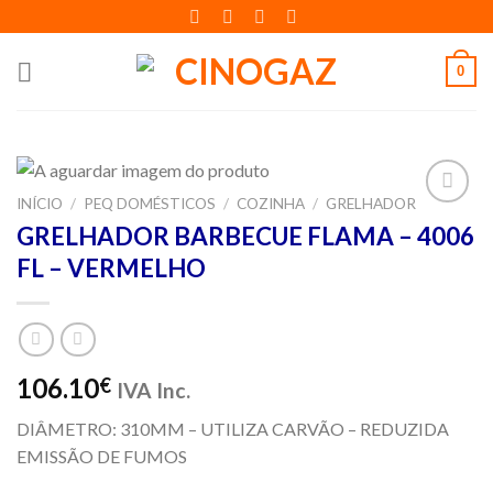
Skip
to
content
0
INÍCIO
/
PEQ DOMÉSTICOS
/
COZINHA
/
GRELHADOR
Adicionar
GRELHADOR BARBECUE FLAMA – 4006
aos meus
FL – VERMELHO
desejos
106.10
€
IVA Inc.
DIÂMETRO: 310MM – UTILIZA CARVÃO – REDUZIDA
EMISSÃO DE FUMOS