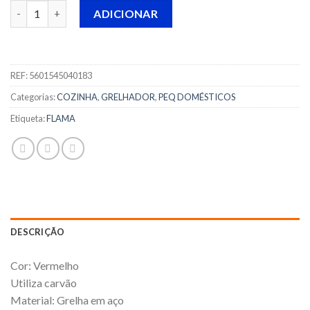
Quantidade de GRELHADOR BARBECUE FLAMA - 4006 FL - VE
ADICIONAR
REF:
5601545040183
Categorias:
COZINHA
,
GRELHADOR
,
PEQ DOMÉSTICOS
Etiqueta:
FLAMA
DESCRIÇÃO
Cor: Vermelho
Utiliza carvão
Material: Grelha em aço