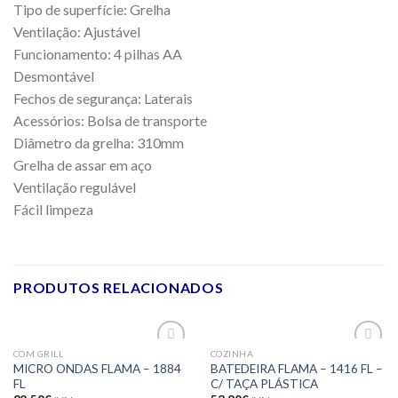
Tipo de superfície: Grelha
Ventilação: Ajustável
Funcionamento: 4 pilhas AA
Desmontável
Fechos de segurança: Laterais
Acessórios: Bolsa de transporte
Diâmetro da grelha: 310mm
Grelha de assar em aço
Ventilação regulável
Fácil limpeza
PRODUTOS RELACIONADOS
COM GRILL
COZINHA
Adicionar
Adicionar
MICRO ONDAS FLAMA – 1884
BATEDEIRA FLAMA – 1416 FL –
aos meus
aos meus
FL
C/ TAÇA PLÁSTICA
desejos
desejos