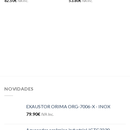
82.50
€
53.80
€
IVA Inc.
IVA Inc.
NOVIDADES
EXAUSTOR ORIMA ORG-7006-X - INOX
79.90
€
IVA Inc.
Aquecedor cerâmico industrial JCTC3230