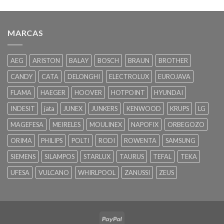
MARCAS
AEG
ARISTON
BALAY
BOSCH
BRAUN
BROTHER
CANDY
CATA
DELONGHI
ELECTROLUX
EUROJAVA
FLAMA
HAEGER
HOOVER
HOTPOINT
HYUNDAI
INDESIT
jata
JUNEX
JUNKERS
KENWOOD
KRUPS
LG
MAGEFESA
MEIRELES
MOULINEX
NAPOFIX
ORBEGOZO
ORIMA
PHILIPS
POLTI
RODI
ROWENTA
SAMSUNG
SIEMENS
SILAMPOS
STARLUX
TAURUS
TEFAL
TEKA
UFESA
VULCANO
WHIRLPOOL
ZANUSSI
ZEUS