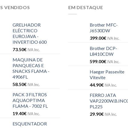
IS VENDIDOS
EM DESTAQUE
GRELHADOR
Brother MFC-
ELÉCTRICO
J6530DW
EUROJAVA -
399.00
€
IVA Inc.
INVERTIDO 600
Brother DCP-
73.50
€
IVA Inc.
L8410CDW
MAQUINA DE
599.00
€
IVA Inc.
PANQUECAS E
SNACKS FLAMA -
Haeger Passevite
4906FL
Vitevite
58.50
€
44.90
€
IVA Inc.
IVA Inc.
PACK 3 FILTROS
FERRO JATA
AQUAOPTIMA
VAP.2200W.B.INOX
FLAMA - 7002 FL
PL225
19.40
€
29.90
€
IVA Inc.
IVA Inc.
ESQUENTADOR