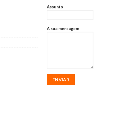
530104
Assunto
A sua mensagem