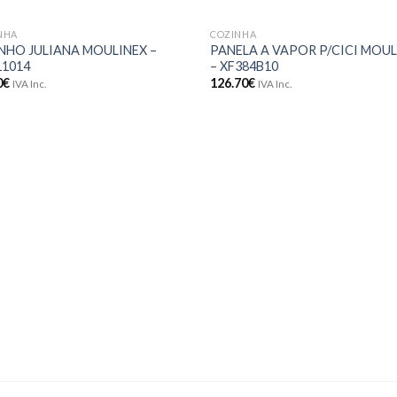
NHA
COZINHA
Adicionar
Adici
NHO JULIANA MOULINEX –
PANELA A VAPOR P/CICI MOUL
aos meus
aos 
11014
– XF384B10
desejos
dese
0
€
126.70
€
IVA Inc.
IVA Inc.