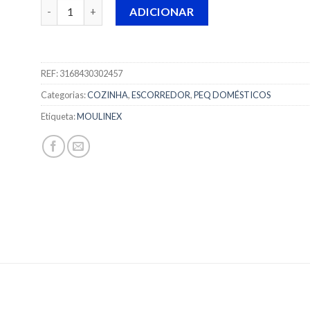
Quantidade de ESCORREDOR VERDURAS MOULINEX - K2
ADICIONAR
REF:
3168430302457
Categorias:
COZINHA
,
ESCORREDOR
,
PEQ DOMÉSTICOS
Etiqueta:
MOULINEX