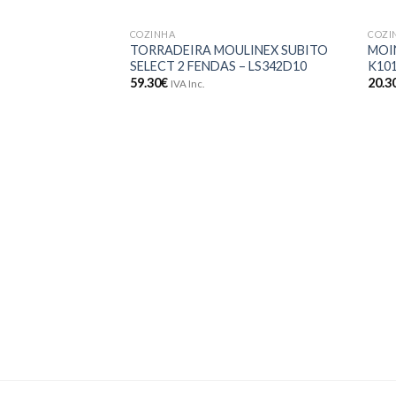
COZINHA
COZI
Adicionar
TORRADEIRA MOULINEX SUBITO
MOI
aos meus
SELECT 2 FENDAS – LS342D10
K10
desejos
59.30
€
20.3
IVA Inc.