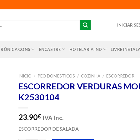
INICIAR S
TRÓNICA CONS
ENCASTRE
HOTELARIA IND
LIVRE INSTA
INÍCIO
/
PEQ DOMÉSTICOS
/
COZINHA
/
ESCORREDOR
ESCORREDOR VERDURAS MOU
nar
K2530104
us
os
23.90
€
IVA Inc.
ESCORREDOR DE SALADA