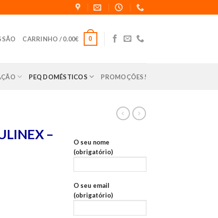
0
ESSÃO
CARRINHO /
0.00
€
LAÇÃO
PEQ DOMÉSTICOS
PROMOÇÕES!
LINEX –
O seu nome
(obrigatório)
O seu email
(obrigatório)