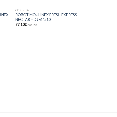
COZINHA
onar
Adicionar
INEX
ROBOT MOULINEX FRESH EXPRESS
meus
aos meus
NECTAR – DJ764510
jos
desejos
77.10
€
IVA Inc.
CAFÉ
MOINHO DE CAF
ORIGINAL – AR11
31.00
€
IVA Inc.