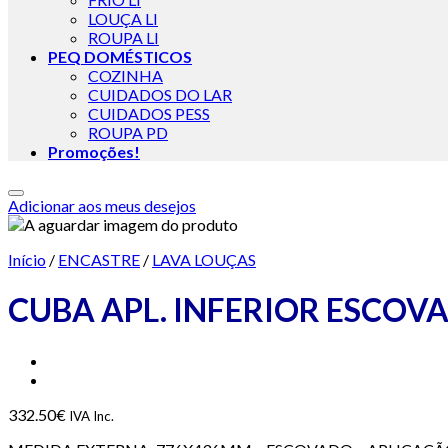
LOUÇA LI
ROUPA LI
PEQ DOMÉSTICOS
COZINHA
CUIDADOS DO LAR
CUIDADOS PESS
ROUPA PD
Promoções!
Adicionar aos meus desejos
Início
/
ENCASTRE
/
LAVA LOUÇAS
CUBA APL. INFERIOR ESCOV
332.50
€
IVA Inc.