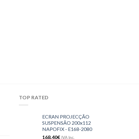
CLIMATIZAÇÃO
EMISSOR TERMIC
ORBRGOZO – RR
205.70
€
IVA Inc.
TOP RATED
ECRAN PROJECÇÃO
SUSPENSÃO 200x112
NAPOFIX - E168-2080
168.40
€
IVA Inc.