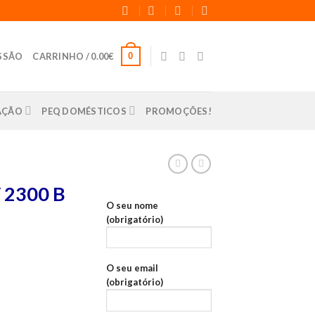
0
ESSÃO
CARRINHO /
0.00
€
LAÇÃO
PEQ DOMÉSTICOS
PROMOÇÕES!
2300 B
O seu nome
(obrigatório)
O seu email
(obrigatório)