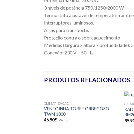
Potência máxima: 2.000 W.
3 níveis de potência 750/1250/2000 W.
Termostato ajustável de temperatura ambie
Interruptores luminosos.
Alças para transporte.
Proteção contra o sobreaquecimento
Medidas (largura x altura x profundidade): 5
Conexão: 230 V ~ 50 Hz.
PRODUTOS RELACIONADOS
CLIMATIZAÇÃO
CLIM
Adicionar
VENTOINHA TORRE ORBEGOZO –
RAD
aos meus
TWM 1000
RM2
desejos
46.90
€
85.9
IVA Inc.