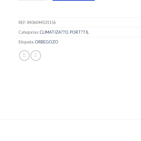
REF:
8436044531156
Categorias:
CLIMATIZA??O
,
PORT?TIL
Etiqueta:
ORBEGOZO