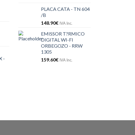
PLACA CATA - TN 604
/B
148.90
€
IVA Inc.
EMISSOR T?RMICO
DIGITAL WI-FI
ORBEGOZO - RRW
1305
 -
159.60
€
IVA Inc.