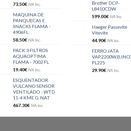
Brother DCP-
73.50
€
IVA Inc.
L8410CDW
MAQUINA DE
599.00
€
IVA Inc.
PANQUECAS E
SNACKS FLAMA -
Haeger Passevite
4906FL
Vitevite
58.50
€
44.90
€
IVA Inc.
IVA Inc.
PACK 3 FILTROS
FERRO JATA
AQUAOPTIMA
VAP.2200W.B.INOX
FLAMA - 7002 FL
PL225
19.40
€
29.90
€
IVA Inc.
IVA Inc.
ESQUENTADOR
VULCANO SENSOR
VENTILADO - WTD
11-4 KME G. NAT
467.30
€
IVA Inc.