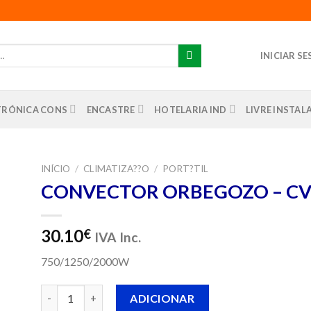
INICIAR S
TRÓNICA CONS
ENCASTRE
HOTELARIA IND
LIVRE INSTA
INÍCIO
/
CLIMATIZA??O
/
PORT?TIL
CONVECTOR ORBEGOZO – CV 
nar
us
os
30.10
€
IVA Inc.
750/1250/2000W
Quantidade de CONVECTOR ORBEGOZO - CV 2300 B
ADICIONAR