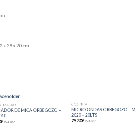
nte.
2 x 39 x 20 cm.
COZINHA
ATIZAÇÃO
Adicionar
Adici
MICRO ONDAS ORBEGOZO – M
IADOR DE MICA ORBEGOZO –
aos meus
aos 
2020 – 20LTS
010
desejos
dese
75.30
€
0
€
IVA Inc.
IVA Inc.