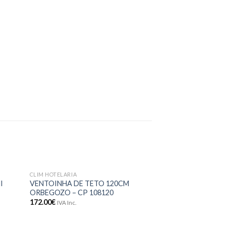
CLIM HOTELARIA
onar
Adicionar
I
VENTOINHA DE TETO 120CM
meus
aos meus
ORBEGOZO – CP 108120
jos
desejos
172.00
€
IVA Inc.