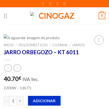
Skip
to
content
0
INÍCIO
/
PEQ DOMÉSTICOS
/
COZINHA
/
JARROS
Adicionar
JARRO ORBEGOZO – KT 6011
aos meus
desejos
40.70
€
IVA Inc.
2200W – 1,8LTS
Quantidade de JARRO ORBEGOZO - KT 6011
ADICIONAR