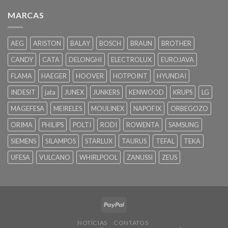
MARCAS
AEG
ARISTON
BALAY
BOSCH
BRAUN
BROTHER
CANDY
CATA
DELONGHI
ELECTROLUX
EUROJAVA
FLAMA
HAEGER
HOOVER
HOTPOINT
HYUNDAI
INDESIT
jata
JUNEX
JUNKERS
KENWOOD
KRUPS
LG
MAGEFESA
MEIRELES
MOULINEX
NAPOFIX
ORBEGOZO
ORIMA
PHILIPS
POLTI
RODI
ROWENTA
SAMSUNG
SIEMENS
SILAMPOS
STARLUX
TAURUS
TEFAL
TEKA
UFESA
VULCANO
WHIRLPOOL
ZANUSSI
ZEUS
NOTÍCIAS
CONTATOS