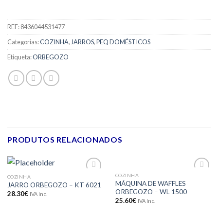
REF:
8436044531477
Categorias:
COZINHA
,
JARROS
,
PEQ DOMÉSTICOS
Etiqueta:
ORBEGOZO
PRODUTOS RELACIONADOS
COZINHA
COZINHA
Adicionar
Adicionar
MÁQUINA DE WAFFLES
JARRO ORBEGOZO – KT 6021
aos meus
aos meus
ORBEGOZO – WL 1500
desejos
desejos
28.30
€
IVA Inc.
25.60
€
IVA Inc.