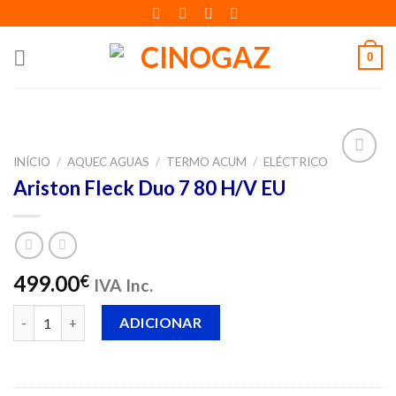
Skip
to
content
0
INÍCIO
/
AQUEC AGUAS
/
TERMO ACUM
/
ELÉCTRICO
Adicionar
Ariston Fleck Duo 7 80 H/V EU
aos meus
desejos
499.00
€
IVA Inc.
Quantidade de Ariston Fleck Duo 7 80 H/V EU
ADICIONAR