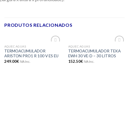
PRODUTOS RELACIONADOS
AQUEC AGUAS
AQUEC AGUAS
Adicionar
Adicionar
TERMOACUMULADOR
TERMOACUMULADOR TEKA
aos meus
aos meus
ARISTON PRO1 R 100 V ES EU
EWH 30 VE-D – 30 LITROS
desejos
desejos
249.00
€
152.50
€
IVA Inc.
IVA Inc.