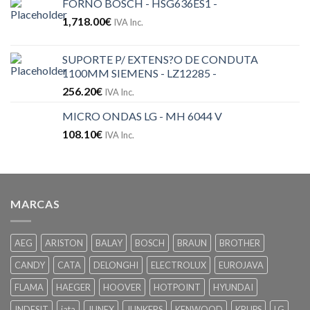
FORNO BOSCH - HSG636ES1 -
1,718.00
€
IVA Inc.
SUPORTE P/ EXTENS?O DE CONDUTA
1100MM SIEMENS - LZ12285 -
256.20
€
IVA Inc.
MICRO ONDAS LG - MH 6044 V
108.10
€
IVA Inc.
MARCAS
AEG
ARISTON
BALAY
BOSCH
BRAUN
BROTHER
CANDY
CATA
DELONGHI
ELECTROLUX
EUROJAVA
FLAMA
HAEGER
HOOVER
HOTPOINT
HYUNDAI
INDESIT
jata
JUNEX
JUNKERS
KENWOOD
KRUPS
LG