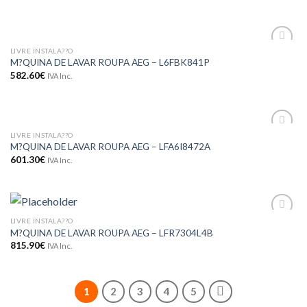
LIVRE INSTALA??O
Adicionar
M?QUINA DE LAVAR ROUPA AEG – L6FBK841P
aos meus
582.60
€
IVA Inc.
desejos
LIVRE INSTALA??O
Adicionar
M?QUINA DE LAVAR ROUPA AEG – LFA6I8472A
aos meus
601.30
€
IVA Inc.
desejos
LIVRE INSTALA??O
Adicionar
M?QUINA DE LAVAR ROUPA AEG – LFR7304L4B
aos meus
desejos
815.90
€
IVA Inc.
1
2
3
4
5