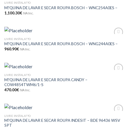
LIVRE INSTALA??O
Adicionar
M?QUINA DE LAVAR E SECAR ROUPA BOSCH – WNC254A0ES –
aos meus
desejos
1,100.30
€
IVA Inc.
LIVRE INSTALA??O
Adicionar
M?QUINA DE LAVAR E SECAR ROUPA BOSCH – WNG244A0ES –
aos meus
desejos
960.90
€
IVA Inc.
LIVRE INSTALA??O
Adicionar
M?QUINA DE LAVAR E SECAR ROUPA CANDY –
aos meus
COW4854TWM6/1-S
desejos
470.00
€
IVA Inc.
LIVRE INSTALA??O
Adicionar
M?QUINA DE LAVAR E SECAR ROUPA INDESIT – BDE 96436 WSV
aos meus
SPT
desejos