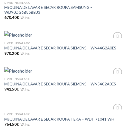
LIVRE INSTALA??O
Adicionar
M?QUINA DE LAVAR E SECAR ROUPA SAMSUNG –
aos meus
WD90DG6B85BEU3
desejos
670.40
€
IVA Inc.
LIVRE INSTALA??O
Adicionar
M?QUINA DE LAVAR E SECAR ROUPA SIEMENS – WN44G2A0ES –
aos meus
desejos
970.20
€
IVA Inc.
LIVRE INSTALA??O
Adicionar
M?QUINA DE LAVAR E SECAR ROUPA SIEMENS – WN54C2A0ES –
aos meus
desejos
941.50
€
IVA Inc.
LIVRE INSTALA??O
Adicionar
M?QUINA DE LAVAR E SECAR ROUPA TEKA – WDT 71041 WH
aos meus
764.50
€
IVA Inc.
desejos