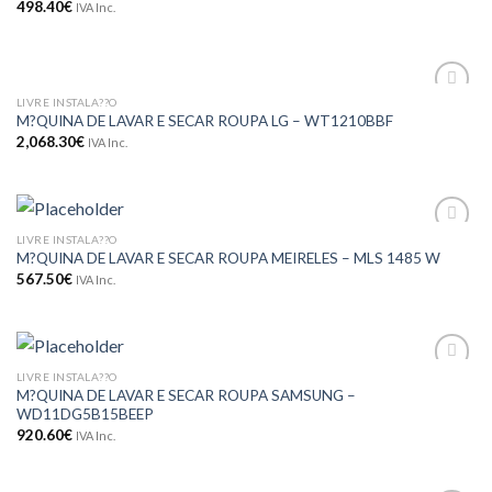
498.40
€
IVA Inc.
LIVRE INSTALA??O
Adicionar
M?QUINA DE LAVAR E SECAR ROUPA LG – WT1210BBF
aos meus
2,068.30
€
IVA Inc.
desejos
LIVRE INSTALA??O
Adicionar
M?QUINA DE LAVAR E SECAR ROUPA MEIRELES – MLS 1485 W
aos meus
desejos
567.50
€
IVA Inc.
LIVRE INSTALA??O
Adicionar
M?QUINA DE LAVAR E SECAR ROUPA SAMSUNG –
aos meus
WD11DG5B15BEEP
desejos
920.60
€
IVA Inc.