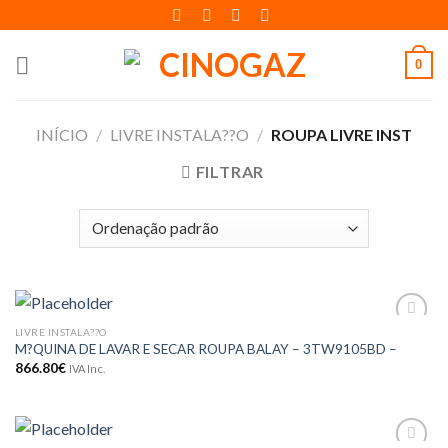
Skip
to
content
0
INÍCIO
/
LIVRE INSTALA??O
/
ROUPA LIVRE INST
FILTRAR
LIVRE INSTALA??O
Adicionar
M?QUINA DE LAVAR E SECAR ROUPA BALAY – 3TW9105BD –
aos meus
desejos
866.80
€
IVA Inc.