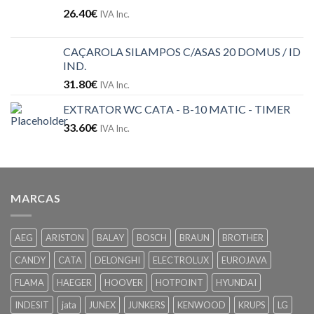
26.40
€
IVA Inc.
CAÇAROLA SILAMPOS C/ASAS 20 DOMUS / ID
IND.
31.80
€
IVA Inc.
EXTRATOR WC CATA - B-10 MATIC - TIMER
33.60
€
IVA Inc.
MARCAS
AEG
ARISTON
BALAY
BOSCH
BRAUN
BROTHER
CANDY
CATA
DELONGHI
ELECTROLUX
EUROJAVA
FLAMA
HAEGER
HOOVER
HOTPOINT
HYUNDAI
INDESIT
jata
JUNEX
JUNKERS
KENWOOD
KRUPS
LG