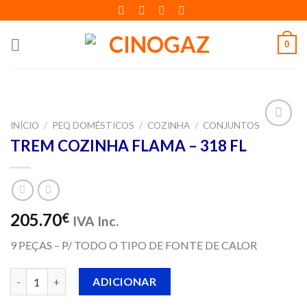
Skip
to
content
0
INÍCIO
/
PEQ DOMÉSTICOS
/
COZINHA
/
CONJUNTOS
Adicionar
TREM COZINHA FLAMA – 318 FL
aos meus
desejos
205.70
€
IVA Inc.
9 PEÇAS – P/ TODO O TIPO DE FONTE DE CALOR
Quantidade de TREM COZINHA FLAMA - 318 FL
ADICIONAR