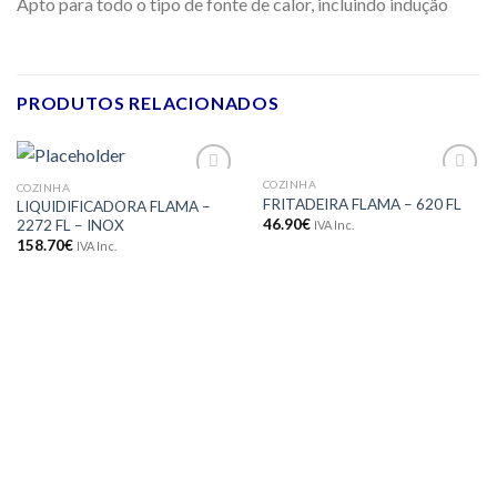
Apto para todo o tipo de fonte de calor, incluindo indução
PRODUTOS RELACIONADOS
COZINHA
COZINHA
Adicionar
Adicionar
FRITADEIRA FLAMA – 620 FL
LIQUIDIFICADORA FLAMA –
aos meus
aos meus
46.90
€
2272 FL – INOX
IVA Inc.
desejos
desejos
158.70
€
IVA Inc.