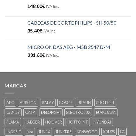
148.00
€
IVA Inc.
CABEÇAS DE CORTE PHILIPS - SH 50/50
35.40
€
IVA Inc.
MICRO ONDAS AEG - MSB 2547 D-M
331.60
€
IVA Inc.
MARCAS
AEG
ARISTON
BALAY
BOSCH
BRAUN
BROTHER
CANDY
CATA
DELONGHI
ELECTROLUX
EUROJAVA
FLAMA
HAEGER
HOOVER
HOTPOINT
HYUNDAI
INDESIT
jata
JUNEX
JUNKERS
KENWOOD
KRUPS
LG