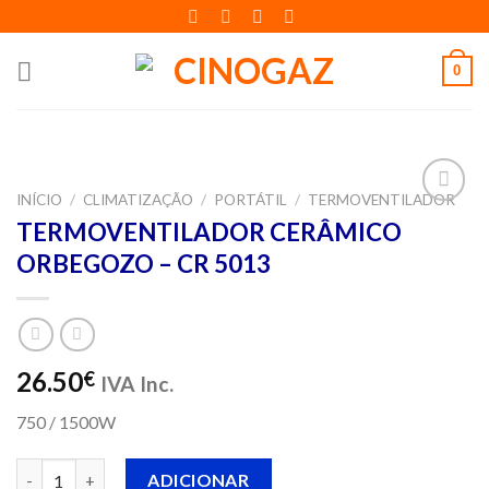
Skip
to
content
0
INÍCIO
/
CLIMATIZAÇÃO
/
PORTÁTIL
/
TERMOVENTILADOR
Adicionar
TERMOVENTILADOR CERÂMICO
aos meus
ORBEGOZO – CR 5013
desejos
26.50
€
IVA Inc.
750 / 1500W
Quantidade de TERMOVENTILADOR CERÂMICO ORBEGOZO - C
ADICIONAR