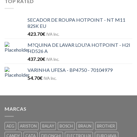
TOP RATED
SECADOR DE ROUPA HOTPOINT - NT M11
82SK EU
423.70
€
IVA Inc.
M?QUINA DE LAVAR LOU?A HOTPOINT - H2I
HD526 A
437.20
€
IVA Inc.
VARINHA UFESA - BP4750 - 70104979
54.70
€
IVA Inc.
MARCAS
AEG
ARISTON
BALAY
BOSCH
BRAUN
BROTHER
CANDY
CATA
DELONGHI
ELECTROLUX
EUROJAVA