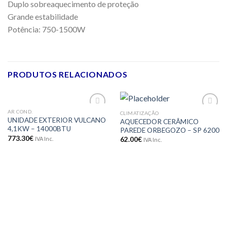
Duplo sobreaquecimento de proteção
Grande estabilidade
Potência: 750-1500W
PRODUTOS RELACIONADOS
AR COND.
CLIMATIZAÇÃO
Adicionar
Adicionar
UNIDADE EXTERIOR VULCANO
AQUECEDOR CERÂMICO
aos meus
aos meus
4,1KW – 14000BTU
PAREDE ORBEGOZO – SP 6200
desejos
desejos
773.30
€
IVA Inc.
62.00
€
IVA Inc.