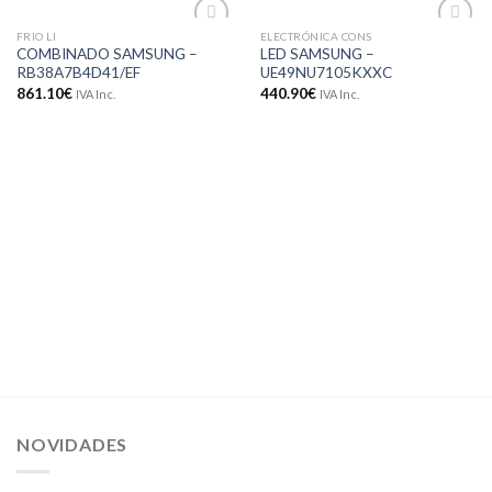
FRIO LI
ELECTRÓNICA CONS
Adicionar
Adicionar
COMBINADO SAMSUNG –
LED SAMSUNG –
aos meus
aos meus
RB38A7B4D41/EF
UE49NU7105KXXC
desejos
desejos
861.10
€
440.90
€
IVA Inc.
IVA Inc.
NOVIDADES