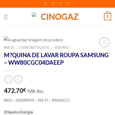
Skip
to
content
0
INÍCIO
/
LIVRE INSTALA??O
/
ROUPA LI
Adicionar
M?QUINA DE LAVAR ROUPA SAMSUNG
aos meus
– WW80CGC04DAEEP
desejos
472.70
€
IVA Inc.
8KG – 1400RPM – WI-FI – BRANCO
Etiqueta Energia