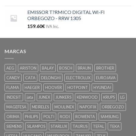
EMISSOR T?RMICO DIGITAL WI-FI
ORBEGOZO - RRW 1305
159.60
€
IVA Inc.
MARCAS
AEG
ARISTON
BALAY
BOSCH
BRAUN
BROTHER
CANDY
CATA
DELONGHI
ELECTROLUX
EUROJAVA
FLAMA
HAEGER
HOOVER
HOTPOINT
HYUNDAI
INDESIT
jata
JUNEX
JUNKERS
KENWOOD
KRUPS
LG
MAGEFESA
MEIRELES
MOULINEX
NAPOFIX
ORBEGOZO
ORIMA
PHILIPS
POLTI
RODI
ROWENTA
SAMSUNG
SIEMENS
SILAMPOS
STARLUX
TAURUS
TEFAL
TEKA