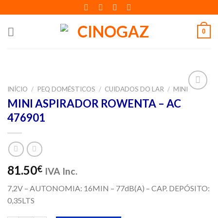
Skip
to
content
0
INÍCIO
/
PEQ DOMÉSTICOS
/
CUIDADOS DO LAR
/
MINI
Adicionar
MINI ASPIRADOR ROWENTA – AC
aos meus
476901
desejos
81.50
€
IVA Inc.
7,2V – AUTONOMIA: 16MIN – 77dB(A) – CAP. DEPÓSITO:
0,35LTS