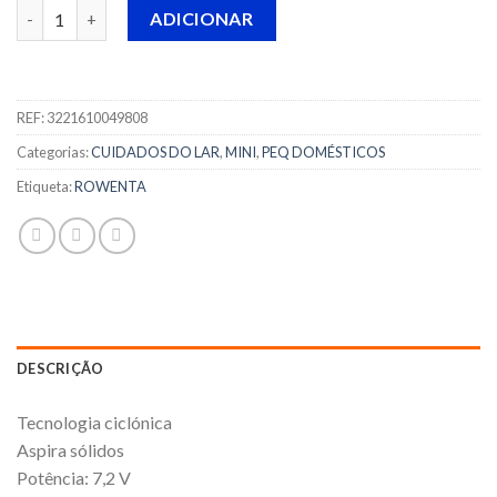
Quantidade de MINI ASPIRADOR ROWENTA - AC 476901
ADICIONAR
REF:
3221610049808
Categorias:
CUIDADOS DO LAR
,
MINI
,
PEQ DOMÉSTICOS
Etiqueta:
ROWENTA
DESCRIÇÃO
Tecnologia ciclónica
Aspira sólidos
Potência: 7,2 V