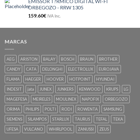
EMISSOR T?RMICO DIGITAL WI-FI
ORBEGOZO - RRW 1305
159.60
€
IVA Inc.
MARCAS
AEG
ARISTON
BALAY
BOSCH
BRAUN
BROTHER
CANDY
CATA
DELONGHI
ELECTROLUX
EUROJAVA
FLAMA
HAEGER
HOOVER
HOTPOINT
HYUNDAI
INDESIT
jata
JUNEX
JUNKERS
KENWOOD
KRUPS
LG
MAGEFESA
MEIRELES
MOULINEX
NAPOFIX
ORBEGOZO
ORIMA
PHILIPS
POLTI
RODI
ROWENTA
SAMSUNG
SIEMENS
SILAMPOS
STARLUX
TAURUS
TEFAL
TEKA
UFESA
VULCANO
WHIRLPOOL
ZANUSSI
ZEUS