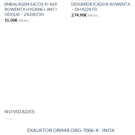
Adicionar
Adicionar
EMBALAGEM SACOS P/ ASP.
DESUMIDIFICADOR ROWENTA
aos meus
aos meus
ROWENTA HYGIENE+ ANTI
– DH 4224 F0
desejos
desejos
ODOUR – ZR200720
274.90
€
IVA Inc.
15.00
€
IVA Inc.
NOVIDADES
EXAUSTOR ORIMA ORG-7006-X - INOX