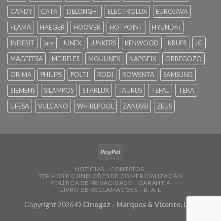
CANDY
CATA
DELONGHI
ELECTROLUX
EUROJAVA
FLAMA
HAEGER
HOOVER
HOTPOINT
HYUNDAI
INDESIT
jata
JUNEX
JUNKERS
KENWOOD
KRUPS
LG
MAGEFESA
MEIRELES
MOULINEX
NAPOFIX
ORBEGOZO
ORIMA
PHILIPS
POLTI
RODI
ROWENTA
SAMSUNG
SIEMENS
SILAMPOS
STARLUX
TAURUS
TEFAL
TEKA
UFESA
VULCANO
WHIRLPOOL
ZANUSSI
ZEUS
NOTÍCIAS
CONTATOS
TERMOS E CONDIÇÕES DE COMERCIALIZAÇÃO
POLÍTICA DE PRIVACIDADE
GARANTIA
LIVRO DE RECLAMAÇÕES
R. A. L.
Copyright 2026 ©
Cinogaz - Marques & Vicente, Lda.