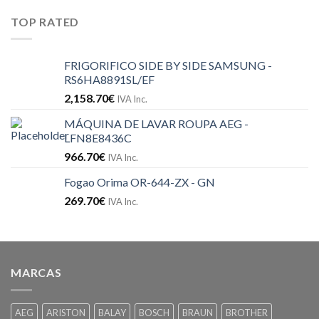
TOP RATED
FRIGORIFICO SIDE BY SIDE SAMSUNG -
RS6HA8891SL/EF
2,158.70
€
IVA Inc.
MÁQUINA DE LAVAR ROUPA AEG -
LFN8E8436C
966.70
€
IVA Inc.
Fogao Orima OR-644-ZX - GN
269.70
€
IVA Inc.
MARCAS
AEG
ARISTON
BALAY
BOSCH
BRAUN
BROTHER