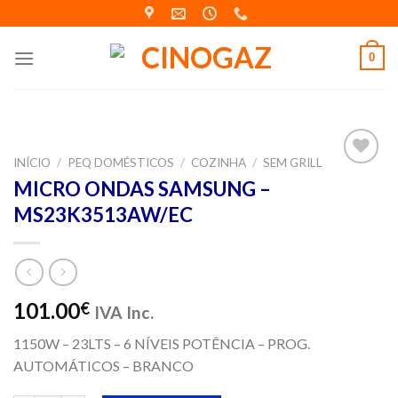
Skip
to
content
0
INÍCIO
/
PEQ DOMÉSTICOS
/
COZINHA
/
SEM GRILL
Adicionar
MICRO ONDAS SAMSUNG –
aos meus
MS23K3513AW/EC
desejos
101.00
€
IVA Inc.
1150W – 23LTS – 6 NÍVEIS POTÊNCIA – PROG.
AUTOMÁTICOS – BRANCO