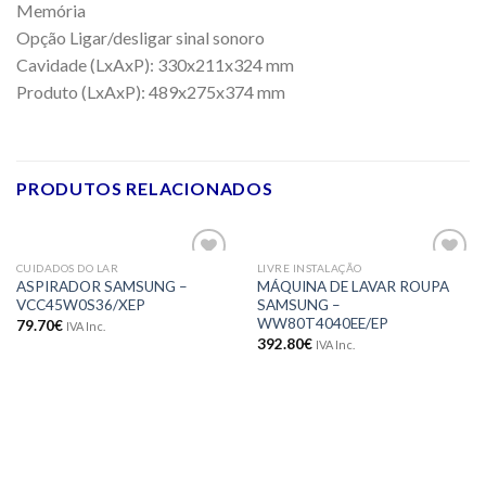
Memória
Opção Ligar/desligar sinal sonoro
Cavidade (LxAxP): 330x211x324 mm
Produto (LxAxP): 489x275x374 mm
PRODUTOS RELACIONADOS
CUIDADOS DO LAR
LIVRE INSTALAÇÃO
Adicionar
Adicionar
ASPIRADOR SAMSUNG –
MÁQUINA DE LAVAR ROUPA
aos meus
aos meus
VCC45W0S36/XEP
SAMSUNG –
desejos
desejos
WW80T4040EE/EP
79.70
€
IVA Inc.
392.80
€
IVA Inc.