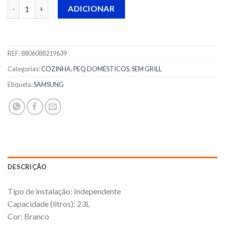
Quantidade de MICRO ONDAS SAMSUNG - MS23K3513AW/EC
ADICIONAR
REF:
8806088219639
Categorias:
COZINHA
,
PEQ DOMÉSTICOS
,
SEM GRILL
Etiqueta:
SAMSUNG
DESCRIÇÃO
Tipo de instalação: Independente
Capacidade (litros): 23L
Cor: Branco