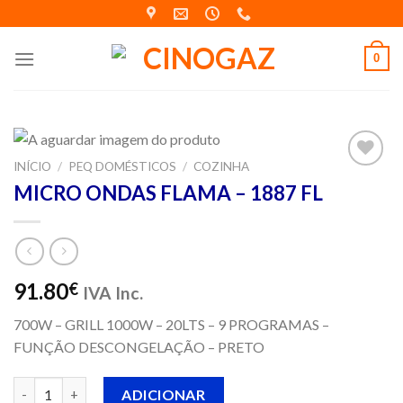
Skip
to
content
0
INÍCIO
/
PEQ DOMÉSTICOS
/
COZINHA
Adicionar
MICRO ONDAS FLAMA – 1887 FL
aos meus
desejos
91.80
€
IVA Inc.
700W – GRILL 1000W – 20LTS – 9 PROGRAMAS –
FUNÇÃO DESCONGELAÇÃO – PRETO
Quantidade de MICRO ONDAS FLAMA - 1887 FL
ADICIONAR