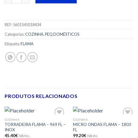
REF:
5601545018434
Categorias:
COZINHA
,
PEQ DOMÉSTICOS
Etiqueta:
FLAMA
PRODUTOS RELACIONADOS
COZINHA
COZINHA
Adicionar
Adicionar
TORRADEIRA FLAMA – 969 FL –
MICRO ONDAS FLAMA – 1803
aos meus
aos meus
INOX
FL
desejos
desejos
45.40
€
99.20
€
IVA Inc.
IVA Inc.