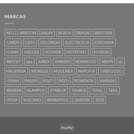
MARCAS
AEG
ARISTON
BALAY
BOSCH
BRAUN
BROTHER
CANDY
CATA
DELONGHI
ELECTROLUX
EUROJAVA
FLAMA
HAEGER
HOOVER
HOTPOINT
HYUNDAI
INDESIT
jata
JUNEX
JUNKERS
KENWOOD
KRUPS
LG
MAGEFESA
MEIRELES
MOULINEX
NAPOFIX
ORBEGOZO
ORIMA
PHILIPS
POLTI
RODI
ROWENTA
SAMSUNG
SIEMENS
SILAMPOS
STARLUX
TAURUS
TEFAL
TEKA
UFESA
VULCANO
WHIRLPOOL
ZANUSSI
ZEUS