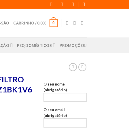
0
ESSÃO
CARRINHO /
0.00
€
LAÇÃO
PEQ DOMÉSTICOS
PROMOÇÕES!
FILTRO
O seu nome
WZ1BK1V6
(obrigatório)
O seu email
(obrigatório)
EAN AIR PLUS BROCH - DWZ1BK1V6 -