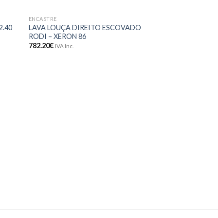
ENCASTRE
onar
Adicionar
2.40
LAVA LOUÇA DIREITO ESCOVADO
meus
aos meus
RODI – XERON 86
jos
desejos
782.20
€
IVA Inc.
ENCASTRE
MÁQUINA DE LA
HOTPOINT – HIC
674.90
€
IVA Inc.