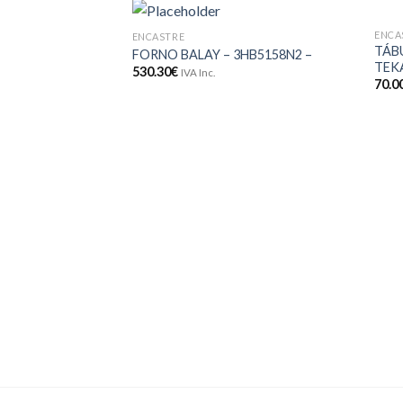
ENCA
ENCASTRE
Adicionar
TÁB
FORNO BALAY – 3HB5158N2 –
aos meus
TEKA
530.30
€
desejos
IVA Inc.
70.0