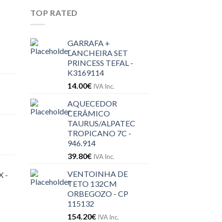
TOP RATED
GARRAFA +
LANCHEIRA SET
PRINCESS TEFAL -
K3169114
14.00
€
IVA Inc.
AQUECEDOR
CERÂMICO
TAURUS/ALPATEC
TROPICANO 7C -
946.914
39.80
€
IVA Inc.
VENTOINHA DE
 -
TETO 132CM
ORBEGOZO - CP
115132
154.20
€
IVA Inc.