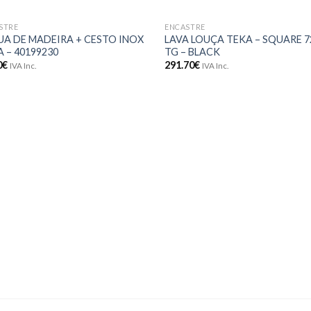
STRE
ENCASTRE
Adicionar
Adici
UA DE MADEIRA + CESTO INOX
LAVA LOUÇA TEKA – SQUARE 7
aos meus
aos 
 – 40199230
TG – BLACK
desejos
dese
0
€
291.70
€
IVA Inc.
IVA Inc.