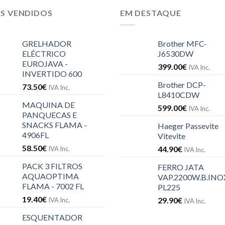
IS VENDIDOS
EM DESTAQUE
GRELHADOR
Brother MFC-
ELÉCTRICO
J6530DW
EUROJAVA -
399.00
€
IVA Inc.
INVERTIDO 600
Brother DCP-
73.50
€
IVA Inc.
L8410CDW
MAQUINA DE
599.00
€
IVA Inc.
PANQUECAS E
SNACKS FLAMA -
Haeger Passevite
4906FL
Vitevite
58.50
€
44.90
€
IVA Inc.
IVA Inc.
PACK 3 FILTROS
FERRO JATA
AQUAOPTIMA
VAP.2200W.B.INOX
FLAMA - 7002 FL
PL225
19.40
€
29.90
€
IVA Inc.
IVA Inc.
ESQUENTADOR