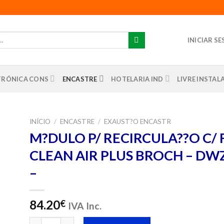
INICIAR S
TRÓNICA CONS
ENCASTRE
HOTELARIA IND
LIVRE INSTA
INÍCIO
/
ENCASTRE
/
EXAUST?O ENCASTR
M?DULO P/ RECIRCULA??O C/ 
nar
CLEAN AIR PLUS BROCH – D
us
os
–
84.20
€
IVA Inc.
Quantidade de M?DULO P/ RECIRCULA??O C/ FILTRO CL