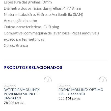
Espessura das grelhas: 3 mm
Diâmetro dos orifícios das grelhas: 4.7 / 8 mm
Material tabuleiro: Estireno Acrilonitrilo (SAN)
Arrumação do cabo
Outras características: EUR plug
Compatível com máquina de lavar loiça: Peças amoviveis
exceto partes metálicas
Cores: Branco
PRODUTOS RELACIONADOS
COZINHA
COZINHA
Adicionar
Adicionar
BATEDEIRA MOULINEX
FORNO MOULINEX OPTIMO
aos meus
aos meus
POWERMIX SILENCE –
19L – OX444810
desejos
desejos
HM650E10
111.70
€
IVA Inc.
78.00
€
IVA Inc.