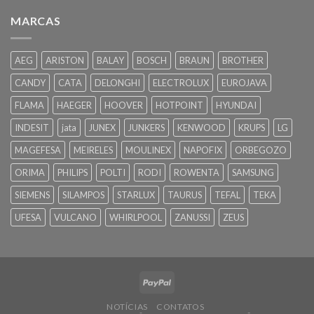
MARCAS
AEG
ARISTON
BALAY
BOSCH
BRAUN
BROTHER
CANDY
CATA
DELONGHI
ELECTROLUX
EUROJAVA
FLAMA
HAEGER
HOOVER
HOTPOINT
HYUNDAI
INDESIT
jata
JUNEX
JUNKERS
KENWOOD
KRUPS
LG
MAGEFESA
MEIRELES
MOULINEX
NAPOFIX
ORBEGOZO
ORIMA
PHILIPS
POLTI
RODI
ROWENTA
SAMSUNG
SIEMENS
SILAMPOS
STARLUX
TAURUS
TEFAL
TEKA
UFESA
VULCANO
WHIRLPOOL
ZANUSSI
ZEUS
NOTÍCIAS
CONTATOS