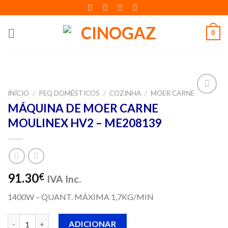
Skip
to
content
0
INÍCIO
/
PEQ DOMÉSTICOS
/
COZINHA
/
MOER CARNE
Adicionar
MÁQUINA DE MOER CARNE
aos meus
MOULINEX HV2 – ME208139
desejos
91.30
€
IVA Inc.
1400W – QUANT. MÁXIMA 1,7KG/MIN
Quantidade de MÁQUINA DE MOER CARNE MOULINEX HV2 - M
ADICIONAR