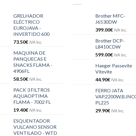
GRELHADOR
Brother MFC-
ELÉCTRICO
J6530DW
EUROJAVA -
399.00
€
IVA Inc.
INVERTIDO 600
Brother DCP-
73.50
€
IVA Inc.
L8410CDW
MAQUINA DE
599.00
€
IVA Inc.
PANQUECAS E
SNACKS FLAMA -
Haeger Passevite
4906FL
Vitevite
58.50
€
44.90
€
IVA Inc.
IVA Inc.
PACK 3 FILTROS
FERRO JATA
AQUAOPTIMA
VAP.2200W.B.INOX
FLAMA - 7002 FL
PL225
19.40
€
29.90
€
IVA Inc.
IVA Inc.
ESQUENTADOR
VULCANO SENSOR
VENTILADO - WTD