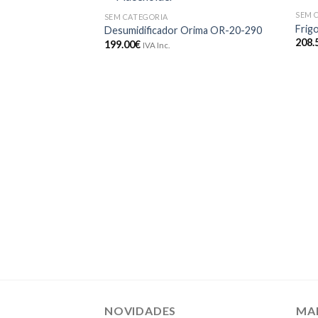
SEM 
SEM CATEGORIA
Adicionar
Frig
Desumidificador Orima OR-20-290
aos meus
208.
199.00
€
desejos
IVA Inc.
NOVIDADES
MA