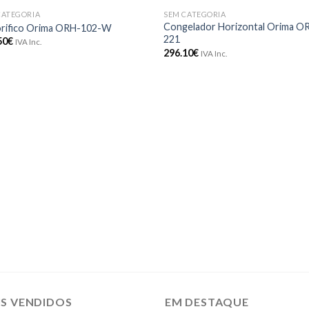
CATEGORIA
SEM CATEGORIA
Adicionar
Adici
Congelador Horizontal Orima O
orifico Orima ORH-102-W
aos meus
aos 
221
50
€
IVA Inc.
desejos
dese
296.10
€
IVA Inc.
IS VENDIDOS
EM DESTAQUE