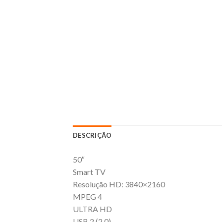
DESCRIÇÃO
50″
Smart TV
Resolução HD: 3840×2160
MPEG 4
ULTRA HD
USB 2 (2.0)