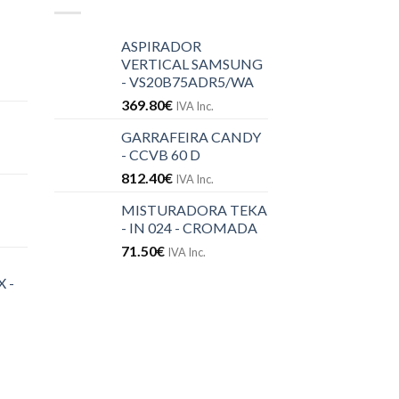
ASPIRADOR
VERTICAL SAMSUNG
- VS20B75ADR5/WA
369.80
€
IVA Inc.
GARRAFEIRA CANDY
- CCVB 60 D
812.40
€
IVA Inc.
MISTURADORA TEKA
- IN 024 - CROMADA
71.50
€
IVA Inc.
 -