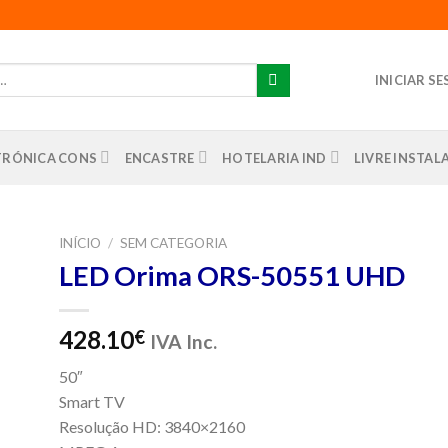
INICIAR S
TRÓNICA CONS
ENCASTRE
HOTELARIA IND
LIVRE INSTA
INÍCIO
/
SEM CATEGORIA
LED Orima ORS-50551 UHD
nar
us
os
428.10
€
IVA Inc.
50″
Smart TV
Resolução HD: 3840×2160