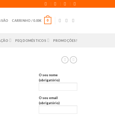
0
ESSÃO
CARRINHO /
0.00
€
LAÇÃO
PEQ DOMÉSTICOS
PROMOÇÕES!
O seu nome
(obrigatório)
O seu email
(obrigatório)