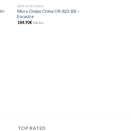
SEM CATEGORIA
onar
Adicionar
RH-
Micro Ondas Orima OR-822-BX –
meus
aos meus
Encastre
jos
desejos
184.90
€
IVA Inc.
SEM CATEGORIA
Torradeira Orima
23.60
€
IVA Inc.
TOP RATED