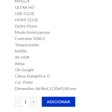
MPEG 4
ULTRA HD
USB 2 (2.0)
HDMI 3 (2.0)
Dolby Vision
Modo Hotel passivo
Contraste 5000:1
Temporizador
Netflix
4K HDR
Alexa
Ok Google
Classe Energética: G
Cor: Preto
Dimensões: A696xL1130xP240 mm
Quantidade de LED Orima ORS-50551 UHD
ADICIONAR