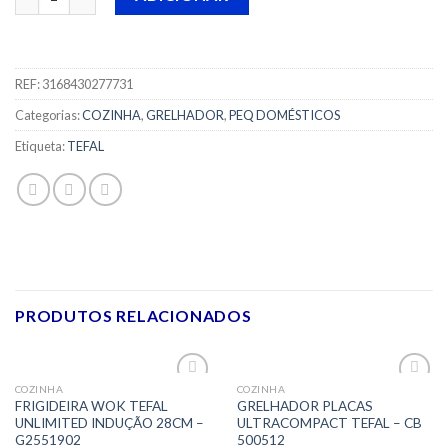
REF:
3168430277731
Categorias:
COZINHA
,
GRELHADOR
,
PEQ DOMÉSTICOS
Etiqueta:
TEFAL
PRODUTOS RELACIONADOS
COZINHA
COZINHA
Adicionar
Adicionar
FRIGIDEIRA WOK TEFAL
GRELHADOR PLACAS
aos meus
aos meus
UNLIMITED INDUÇÃO 28CM –
ULTRACOMPACT TEFAL – CB
desejos
desejos
G2551902
500512