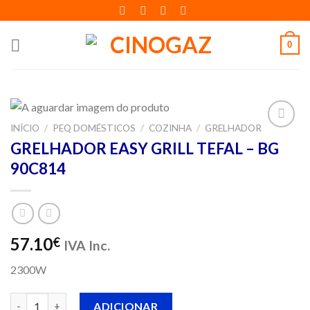
Skip
to
content
0
INÍCIO
/
PEQ DOMÉSTICOS
/
COZINHA
/
GRELHADOR
Adicionar
GRELHADOR EASY GRILL TEFAL – BG
aos meus
90C814
desejos
57.10
€
IVA Inc.
2300W
Quantidade de GRELHADOR EASY GRILL TEFAL - BG 90C814
ADICIONAR