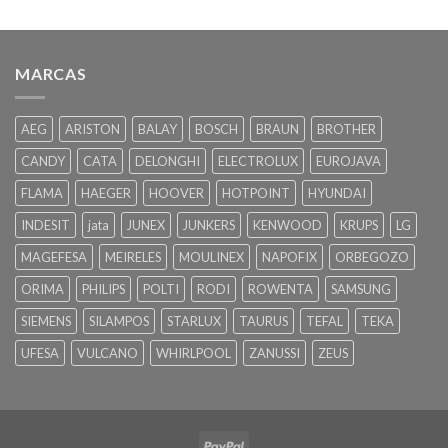
MARCAS
AEG
ARISTON
BALAY
BOSCH
BRAUN
BROTHER
CANDY
CATA
DELONGHI
ELECTROLUX
EUROJAVA
FLAMA
HAEGER
HOOVER
HOTPOINT
HYUNDAI
INDESIT
jata
JUNEX
JUNKERS
KENWOOD
KRUPS
LG
MAGEFESA
MEIRELES
MOULINEX
NAPOFIX
ORBEGOZO
ORIMA
PHILIPS
POLTI
RODI
ROWENTA
SAMSUNG
SIEMENS
SILAMPOS
STARLUX
TAURUS
TEFAL
TEKA
UFESA
VULCANO
WHIRLPOOL
ZANUSSI
ZEUS