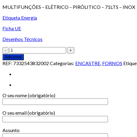
MULTIFUNÇÕES – ELÉTRICO – PIRÓLITICO – 71LTS – INOX
Etiqueta Energia
Ficha UE
Desenhos Técnicos
Quantidade
de
Adicionar
FORNO
REF:
7332543832002
Categorias:
ENCASTRE
,
FORNOS
Etique
AEG
-
BPE
742380M
O seu nome (obrigatório)
O seu email (obrigatório)
Assunto