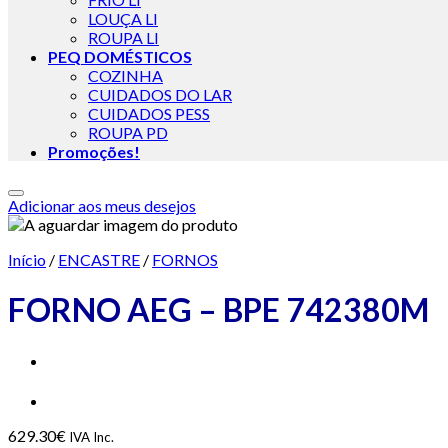
LOUÇA LI
ROUPA LI
PEQ DOMÉSTICOS
COZINHA
CUIDADOS DO LAR
CUIDADOS PESS
ROUPA PD
Promoções!
Adicionar aos meus desejos
Início
/
ENCASTRE
/
FORNOS
FORNO AEG – BPE 742380M
629.30
€
IVA Inc.