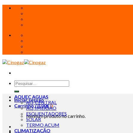
Skip
to
content
Pesquisar
por:
AQUEC AGUAS
Iniciar sessão
AQ. CENTRAL
Carrinho /
0.00
€
0
AQ. IMERSÃO
ESQUENTADORES
Nenhum produto no carrinho.
SOLAR
TERMO ACUM
CLIMATIZAÇÃO