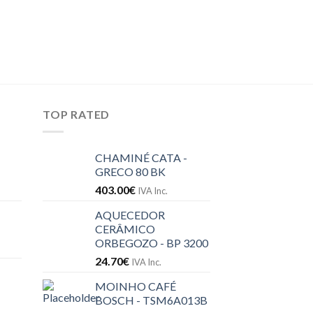
LIVRE INSTALAÇÃO
MÁQUINA DE LAV
FFB53600ZW
568.30
€
IVA Inc.
TOP RATED
CHAMINÉ CATA -
GRECO 80 BK
403.00
€
IVA Inc.
AQUECEDOR
CERÂMICO
ORBEGOZO - BP 3200
24.70
€
IVA Inc.
MOINHO CAFÉ
BOSCH - TSM6A013B