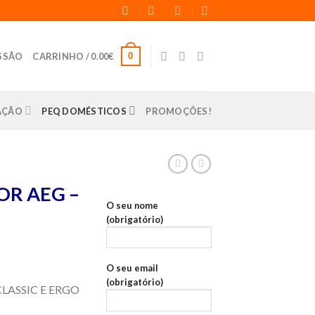
0
ESSÃO
CARRINHO /
0.00
€
LAÇÃO
PEQ DOMÉSTICOS
PROMOÇÕES!
R AEG –
O seu nome
(obrigatório)
O seu email
(obrigatório)
LASSIC E ERGO