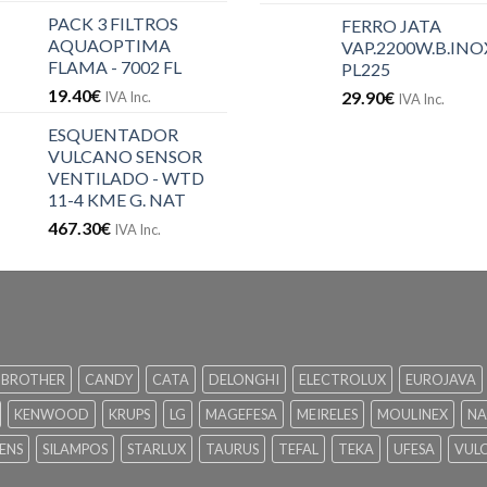
PACK 3 FILTROS
FERRO JATA
AQUAOPTIMA
VAP.2200W.B.INOX
FLAMA - 7002 FL
PL225
19.40
€
29.90
€
IVA Inc.
IVA Inc.
ESQUENTADOR
VULCANO SENSOR
VENTILADO - WTD
11-4 KME G. NAT
467.30
€
IVA Inc.
BROTHER
CANDY
CATA
DELONGHI
ELECTROLUX
EUROJAVA
KENWOOD
KRUPS
LG
MAGEFESA
MEIRELES
MOULINEX
NA
ENS
SILAMPOS
STARLUX
TAURUS
TEFAL
TEKA
UFESA
VUL