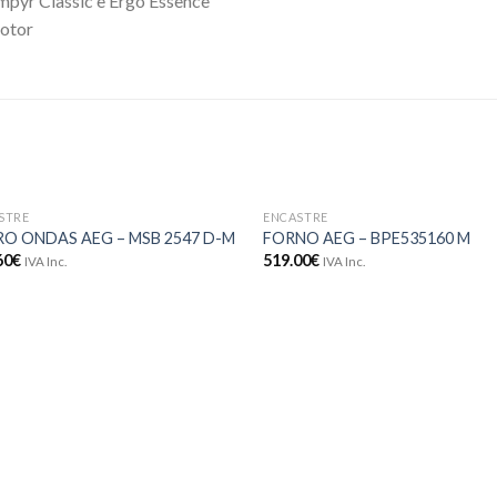
pyr Classic e Ergo Essence
motor
STRE
ENCASTRE
Adicionar
Adici
RO ONDAS AEG – MSB 2547 D-M
FORNO AEG – BPE535160 M
aos meus
aos 
60
€
519.00
€
IVA Inc.
IVA Inc.
desejos
dese