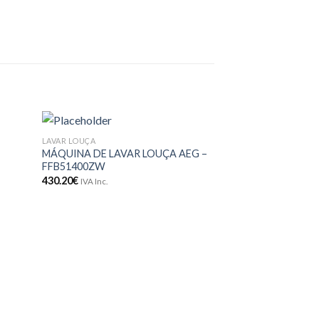
LAVAR LOUÇA
onar
Adicionar
MÁQUINA DE LAVAR LOUÇA AEG –
meus
aos meus
FFB51400ZW
jos
desejos
430.20
€
IVA Inc.