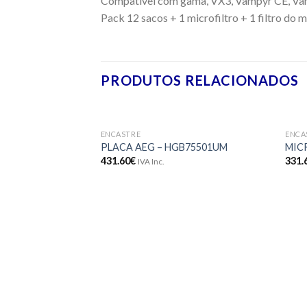
Compatível com gama, VX3, Vampyr CE, Vam
Pack 12 sacos + 1 microfiltro + 1 filtro do 
PRODUTOS RELACIONADOS
ENCASTRE
ENCA
Adicionar
PLACA AEG – HGB75501UM
MIC
aos meus
431.60
€
331.
IVA Inc.
desejos