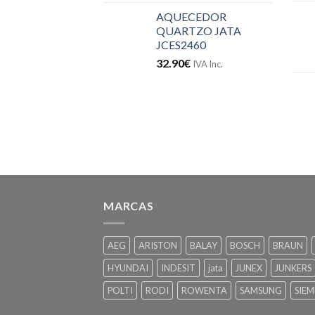
AQUECEDOR
QUARTZO JATA
JCES2460
32.90
€
IVA Inc.
MARCAS
AEG
ARISTON
BALAY
BOSCH
BRAUN
HYUNDAI
INDESIT
jata
JUNEX
JUNKERS
POLTI
RODI
ROWENTA
SAMSUNG
SIEM