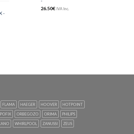
-
26.50
€
IVA Inc.
 -
FLAMA
HAEGER
HOOVER
HOTPOINT
POFIX
ORBEGOZO
ORIMA
PHILIPS
CANO
WHIRLPOOL
ZANUSSI
ZEUS