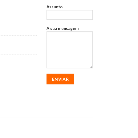
Assunto
GR28M
A sua mensagem