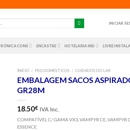
INICIAR S
TRÓNICA CONS
ENCASTRE
HOTELARIA IND
LIVRE INSTA
INÍCIO
/
PEQ DOMÉSTICOS
/
CUIDADOS DO LAR
EMBALAGEM SACOS ASPIRADO
nar
GR28M
us
os
18.50
€
IVA Inc.
COMPATÍVEL C/ GAMA VX3, VAMPYR CE, VAMPYR C
ESSENCE