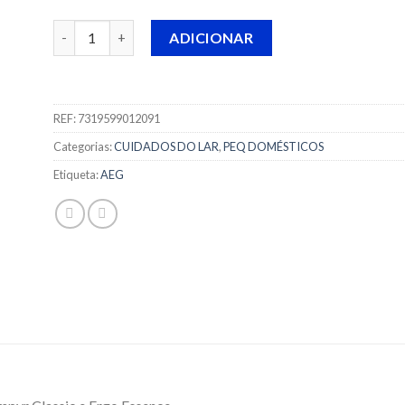
Quantidade de EMBALAGEM SACOS ASPIRADOR AEG - 
ADICIONAR
REF:
7319599012091
Categorias:
CUIDADOS DO LAR
,
PEQ DOMÉSTICOS
Etiqueta:
AEG